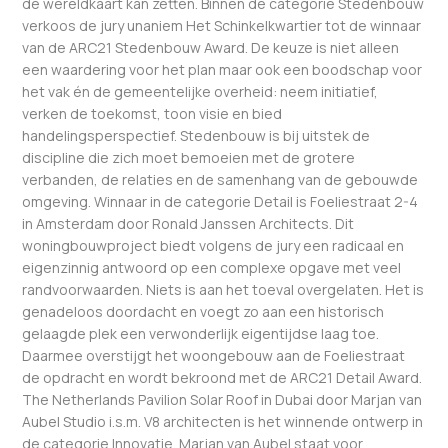
de wereldkaart kan zetten. Binnen de categorie Stedenbouw
verkoos de jury unaniem Het Schinkelkwartier tot de winnaar
van de ARC21 Stedenbouw Award. De keuze is niet alleen
een waardering voor het plan maar ook een boodschap voor
het vak én de gemeentelijke overheid: neem initiatief,
verken de toekomst, toon visie en bied
handelingsperspectief. Stedenbouw is bij uitstek de
discipline die zich moet bemoeien met de grotere
verbanden, de relaties en de samenhang van de gebouwde
omgeving. Winnaar in de categorie Detail is Foeliestraat 2-4
in Amsterdam door Ronald Janssen Architects. Dit
woningbouwproject biedt volgens de jury een radicaal en
eigenzinnig antwoord op een complexe opgave met veel
randvoorwaarden. Niets is aan het toeval overgelaten. Het is
genadeloos doordacht en voegt zo aan een historisch
gelaagde plek een verwonderlijk eigentijdse laag toe.
Daarmee overstijgt het woongebouw aan de Foeliestraat
de opdracht en wordt bekroond met de ARC21 Detail Award.
The Netherlands Pavilion Solar Roof in Dubai door Marjan van
Aubel Studio i.s.m. V8 architecten is het winnende ontwerp in
de categorie Innovatie. Marjan van Aubel staat voor