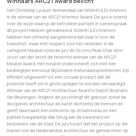
Winnaars ARC21 Award belicht
Het Christelijk Lyceum Veenendaal van NOAHH & Ex Interiors
is de winnaar van de ARC21 Interieur Award. De jury is lovend
over de wijze waarop de betrokken partijen in samenspraak
dit project hebben gerealiseerd. NOAHH & Ex Interiors
hebben een ontwerp aangeleverd dat klaar is voor de
toekomst, maar mét respect voor het verleden. In de
categorie Meubel vond de jury de Occony Peak Chair door
Joost van der Vecht de terechte winnaar van de ARC21
Meubel Award. Het meubel onderscheidt zich met een
bedrieglijke eenvoud. Bijzondere materiaalexperimenten zijn
efficiënt uitgewerkt tot een circulair product dat de
potentie heeft om in grote oplagen te worden vervaardigd.
Winnaar van de ARC21 Architectuur Award is Depot Boijmans
Van Beuningen. Volgens de jury brengt dit gebouw zowel de
disciplines architectuur als kunst dichterbij de mensen en
geeft daarnaast een belevenis op straatniveau en een
publiek toegankelijk dak terug aan de bewoners en
bezoekers van de stad. De jury hoopt dat het project op die
manier ook de Nederlandse architectuur als geheel meer op