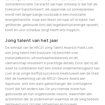
zonnedemocratie. De kracht van haar ontwerp is dat het de
toekomst transformeert: elk oppervlak vol zonnepanelen
wordt niet langer bange noodzaak in een moeizame
energietransitie, maar een feest om naar uit te kijken. Het
gefilterde, gekleurde licht dat tegelijkertijd energie opwekt,
koelt en voor schaduw zorgt heeft iets magisch.
Jong talent van het jaar
De winnaar van de ARC21 Jong Talent Award is Frank Loer,
een jong talent met bravoure. Hij beschikt over
materiaalkennis, uitvoerbaarheidskennis en dit
vakmanschap resulteert in prachtige details. Door dat hij dit
weet te combineren met een sterke ondernemersgeest kan
Loer al op jonge leeftijd succesvol meebouwen aan de stad.
Met de toekenning van de ARC21 Oeuvre Award aan
Superuse, wint een ware gamechanger die overtuigend
toont dat het anders kan. De jury roemde zowel hun
gebouwde als hun ongebouwde oeuvre, waaronder alle
activiteiten die ze ondernemen waarmee ze de weg hebben
geplaveid voor circulair ontwerpen en bouwen.