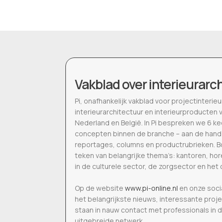
Vakblad over interieurarc
Pi, onafhankelijk vakblad voor projectinter
interieurarchitectuur en interieurproducten 
Nederland en België. In Pi bespreken we 6 k
concepten binnen de branche – aan de hand
reportages, columns en productrubrieken. Bo
teken van belangrijke thema’s: kantoren, h
in de culturele sector, de zorgsector en het 
Op de website
www.pi-online.nl
en onze soci
het belangrijkste nieuws, interessante proj
staan in nauw contact met professionals in 
uitgebreide netwerk.