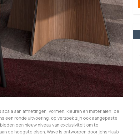
d scala aan afmetingen, vormen, kleuren en materialen; de
ens een ronde uitvoering, op verzoek zijn ook aangepaste
bieden een nieuw niveau van exclusiviteit om te
aan de hoogste eisen. Wave is ontworpen door jehs+laub