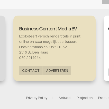
Business Content Media BV
Exploiteert verschillende titels in print,
online en waar mogelijk daartussen.
Binckhorstlaan 36, Unit C0-52
2516 BE Den Haag
070 221 1944
CONTACT
ADVERTEREN
Privacy Policy
|
Actueel
Projecten
Produ