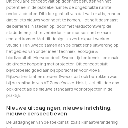
Dit circulaire concept valt op door het benutten van het
potentieel in de publieke ruimte: de ongebruikte ruimte
onder viaducten. Dit idee gaat uit van dat wat er al is, zonder
dat er iets nieuws voor hoeft te komen. Het heft daarnaast
de barrières in steden op, door met viaductontwerp de
stadsdelen juist te verbinden – en mensen met elkaar in
contact komen. Met dit design als vertrekpunt werken
Studio 1:1 en Sweco samen aan de praktische uitwerking op
het gebied van onder meer techniek, ecologie &
biodiversiteit. Hiervoor deelt Sweco tijd en kennis, en maakt
de directe koppeling met projecten. Dit concept sluit
bijvoorbeeld goed aan bij opdrachten voor ProRail,
Rijkswaterstaat en steden. Sweco, dat ook betrokken was
bij de realisatie van AZ Zeno Knokke-Heist, ziet dit idee dan
ook direct als de nieuwe standaard voor projecten in de
praktijk.
Nieuwe uitdagingen, nieuwe inrichting,
nieuwe perspectieven
De uitdagingen van de toekomst, zoals klimaatverandering,