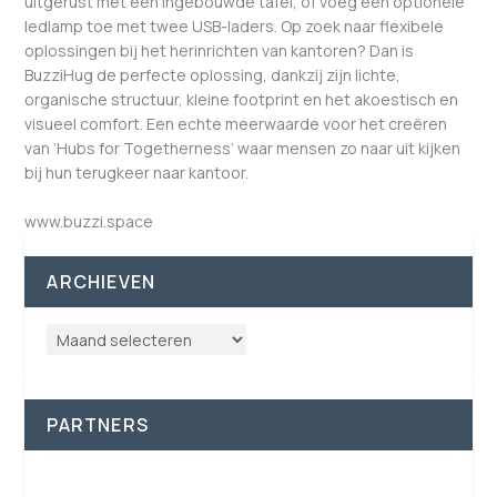
uitgerust met een ingebouwde tafel, of voeg een optionele
ledlamp toe met twee USB-laders. Op zoek naar flexibele
oplossingen bij het herinrichten van kantoren? Dan is
BuzziHug de perfecte oplossing, dankzij zijn lichte,
organische structuur, kleine footprint en het akoestisch en
visueel comfort. Een echte meerwaarde voor het creëren
van ‘Hubs for Togetherness’ waar mensen zo naar uit kijken
bij hun terugkeer naar kantoor.
www.buzzi.space
ARCHIEVEN
PARTNERS