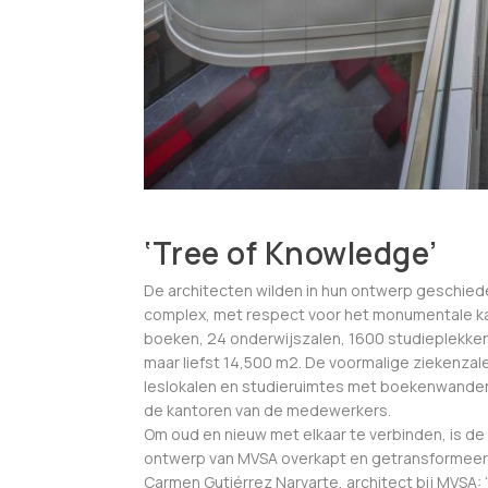
‘Tree of Knowledge’
De architecten wilden in hun ontwerp geschie
complex, met respect voor het monumentale k
boeken, 24 onderwijszalen, 1600 studieplekke
maar liefst 14,500 m2. De voormalige ziekenzal
leslokalen en studieruimtes met boekenwanden,
de kantoren van de medewerkers.
Om oud en nieuw met elkaar te verbinden, is d
ontwerp van MVSA overkapt en getransformeerd t
Carmen Gutiérrez Narvarte, architect bij MVSA