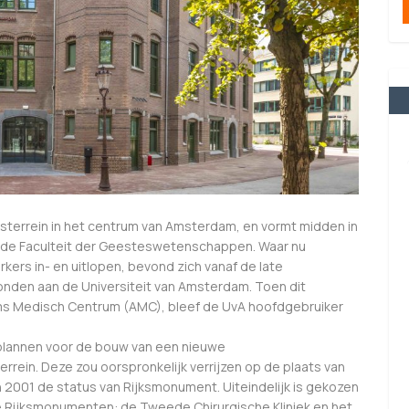
isterrein in het centrum van Amsterdam, en vormt midden in
an de Faculteit der Geesteswetenschappen. Waar nu
ers in- en uitlopen, bevond zich vanaf de late
nden aan de Universiteit van Amsterdam. Toen dit
ams Medisch Centrum (AMC), bleef de UvA hoofdgebruiker
 plannen voor de bouw van een nieuwe
errein. Deze zou oorspronkelijk verrijzen op de plaats van
 2001 de status van Rijksmonument. Uiteindelijk is gekozen
re Rijksmonumenten: de Tweede Chirurgische Kliniek en het