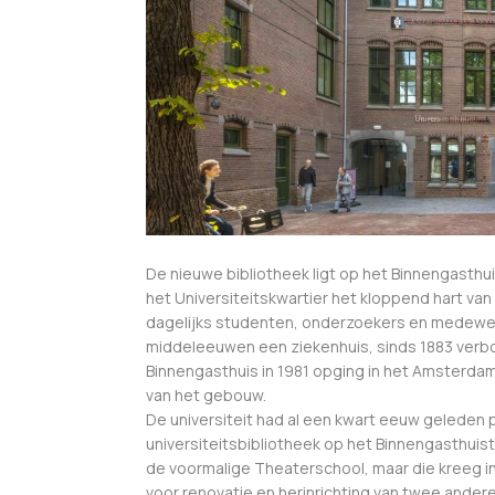
De nieuwe bibliotheek ligt op het Binnengasthu
het Universiteitskwartier het kloppend hart v
dagelijks studenten, onderzoekers en medewerk
middeleeuwen een ziekenhuis, sinds 1883 verbo
Binnengasthuis in 1981 opging in het Amsterd
van het gebouw.
De universiteit had al een kwart eeuw geleden
universiteitsbibliotheek op het Binnengasthuist
de voormalige Theaterschool, maar die kreeg in
voor renovatie en herinrichting van twee ande