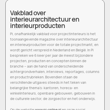
Vakblad over
interieurarchitectuur en
interieurproducten
Pi, onafhankelijk vakblad voor projectinterieurs is het
toonaangevende magazine over interieurarchitectuur
en interieurproducten voor de totale projectmarkt, en
wordt gericht verspreid in Nederland en België. In Pi
bespreken we 6 keer per jaar de meest bijzondere
projecten, producten en concepten binnen de
branche – aan de hand van onderscheidende
achtergrondverhalen, interviews, reportages, columns
en productrubrieken. Bovendien staan de
verschillende uitgaves steeds in het teken van
belangrijke thema’s: kantoren, horeca- en
winkelinterieurs, openbare gebouwen, gebouwen in
de culturele sector, de zorgsector en het onderwijs.
Op de website
www.pi-online.nl
en onze social