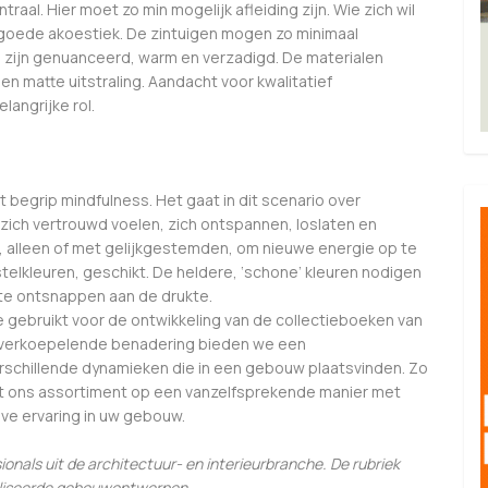
traal. Hier moet zo min mogelijk afleiding zijn. Wie zich wil
goede akoestiek. De zintuigen mogen zo minimaal
 zijn genuanceerd, warm en verzadigd. De materialen
n matte uitstraling. Aandacht voor kwalitatief
angrijke rol.
t begrip mindfulness. Het gaat in dit scenario over
ich vertrouwd voelen, zich ontspannen, loslaten en
ekt, alleen of met gelijkgestemden, om nieuwe energie op te
 pastelkleuren, geschikt. De heldere, ‘schone’ kleuren nodigen
te ontsnappen aan de drukte.
e gebruikt voor de ontwikkeling van de collectieboeken van
overkoepelende benadering bieden we een
verschillende dynamieken die in een gebouw plaatsvinden. Zo
it ons assortiment op een vanzelfsprekende manier met
eve ervaring in uw gebouw.
sionals uit de architectuur- en interieurbranche. De rubriek
ealiseerde gebouwontwerpen
.