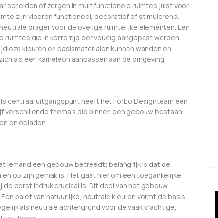
r scheiden of zorgen in multifunctionele ruimtes juist voor
uimte zijn vloeren functioneel, decoratief of stimulerend.
 neutrale drager voor de overige ruimtelijke elementen. Een
le ruimtes die in korte tijd eenvoudig aangepast worden
ijdloze kleuren en basismaterialen kunnen wanden en
 zich als een kameleon aanpassen aan de omgeving.
als centraal uitgangspunt heeft het Forbo Designteam een
ijf verschillende thema’s die binnen een gebouw bestaan:
en en opladen.
t iemand een gebouw betreedt; belangrijk is dat de
 en op zijn gemak is. Het gaat hier om een toegankelijke,
de eerst indruk cruciaal is. Dit deel van het gebouw
Een palet van natuurlijke, neutrale kleuren vormt de basis
elijk als neutrale achtergrond voor de vaak krachtige,
iteit horen.