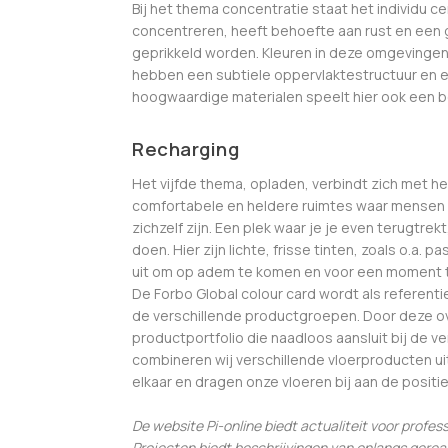
Bij het thema concentratie staat het individu cen
concentreren, heeft behoefte aan rust en een 
geprikkeld worden. Kleuren in deze omgevingen
hebben een subtiele oppervlaktestructuur en ee
hoogwaardige materialen speelt hier ook een bel
Recharging
Het vijfde thema, opladen, verbindt zich met he
comfortabele en heldere ruimtes waar mensen z
zichzelf zijn. Een plek waar je je even terugtr
doen. Hier zijn lichte, frisse tinten, zoals o.a.
uit om op adem te komen en voor een moment 
De Forbo Global colour card wordt als referenti
de verschillende productgroepen. Door deze 
productportfolio die naadloos aansluit bij de 
combineren wij verschillende vloerproducten u
elkaar en dragen onze vloeren bij aan de positi
De website Pi-online biedt actualiteit voor profes
Projecten biedt beschrijvingen van onlangs ger