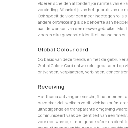
Vloeren scheiden afzonderlijke ruimtes van elkaa
verbinding. Afhankelijk van het gebruik van de r
Ook speelt de vloer een meer ingetogen rol als
andere ontwikkeling is de behoefte aan flexibe
aan de wensen van een nieuwe gebruiker. Met t
vloeren elke gewenste identiteit aannemen en
Global Colour card
Op basis van deze trends en met de gebruiker 
Global Colour Card ontwikkeld, gebaseerd op v
ontvangen, verplaatsen, verbinden, concentrer
Receiving
Het thema ontvangen omschrijft het moment da
bezoeker zich welkom voelt, zich kan oriënteren
uitnodigende en transparante omgeving waarbij 
communiceert vaak de identiteit van een ‘merk’. 
voor een warme, uitnodigende sfeer en dient teg
meer uitgesproken kleuren die bij een merkident