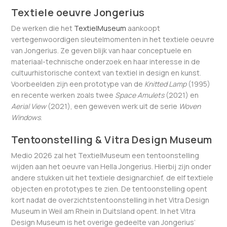
Textiele oeuvre Jongerius
De werken die het
TextielMuseum
aankoopt
vertegenwoordigen sleutelmomenten in het textiele oeuvre
van Jongerius. Ze geven blijk van haar conceptuele en
materiaal-technische onderzoek en haar interesse in de
cultuurhistorische context van textiel in design en kunst.
Voorbeelden zijn een prototype van de
Knitted Lamp
(1995)
en recente werken zoals twee
Space Amulets
(2021) en
Aerial View
(2021), een geweven werk uit de serie
Woven
Windows
.
Tentoonstelling & Vitra Design Museum
Medio 2026 zal het TextielMuseum een tentoonstelling
wijden aan het oeuvre van Hella Jongerius. Hierbij zijn onder
andere stukken uit het textiele designarchief, de elf textiele
objecten en prototypes te zien. De tentoonstelling opent
kort nadat de overzichtstentoonstelling in het Vitra Design
Museum in Weil am Rhein in Duitsland opent. In het Vitra
Design Museum is het overige gedeelte van Jongerius’