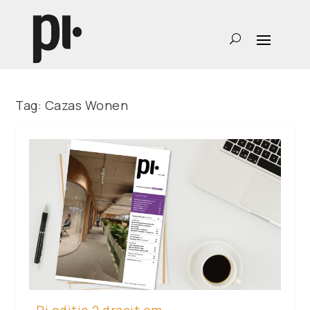
Tag:
Cazas Wonen
Pi editie 2 draait om