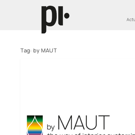
Act
Tag:
by MAUT