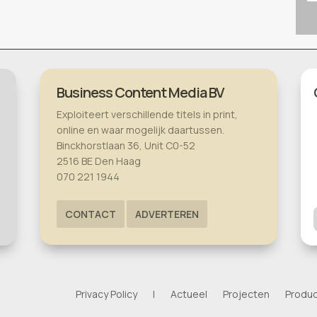
Business Content Media BV
Exploiteert verschillende titels in print,
online en waar mogelijk daartussen.
Binckhorstlaan 36, Unit C0-52
2516 BE Den Haag
070 221 1944
CONTACT
ADVERTEREN
Privacy Policy
|
Actueel
Projecten
Produ