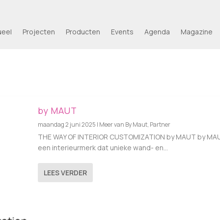
ueel
Projecten
Producten
Events
Agenda
Magazine
by MAUT
maandag 2 juni 2025
|
Meer van By Maut
,
Partner
THE WAY OF INTERIOR CUSTOMIZATION by MAUT by MAU
een interieurmerk dat unieke wand- en...
LEES VERDER