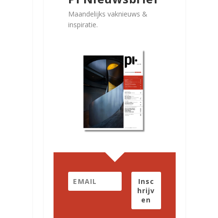
Maandelijks vaknieuws &
inspiratie.
Insc
hrijv
en