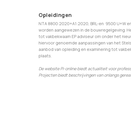
Opleidingen
NTA 8800:2020+A1:2020, BRL-en 9500 U+W en 9
worden aangewezen in de bouwregelgeving. Het 
tot vakbekwaam EP adviseur om onder het nieu
hiervoor genoemde aanpassingen van het Stels
aanbod van opleiding en examinering tot vakb
plaats.
De website Pi-online biedt actualiteit voor profes
Projecten biedt beschrijvingen van onlangs ger