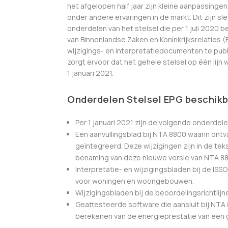
het afgelopen half jaar zijn kleine aanpassinge
onder andere ervaringen in de markt. Dit zijn s
onderdelen van het stelsel die per 1 juli 2020 b
van Binnenlandse Zaken en Koninkrijksrelaties 
wijzigings- en interpretatiedocumenten te publi
zorgt ervoor dat het gehele stelsel op één lij
1 januari 2021.
Onderdelen Stelsel EPG beschikba
Per 1 januari 2021 zijn de volgende onderdel
Een aanvullingsblad bij NTA 8800 waarin ontva
geïntegreerd. Deze wijzigingen zijn in de te
benaming van deze nieuwe versie van NTA 
Interpretatie- en wijzigingsbladen bij de ISSO 
voor woningen en woongebouwen.
Wijzigingsbladen bij de beoordelingsrichtlij
Geattesteerde software die aansluit bij NTA
berekenen van de energieprestatie van een