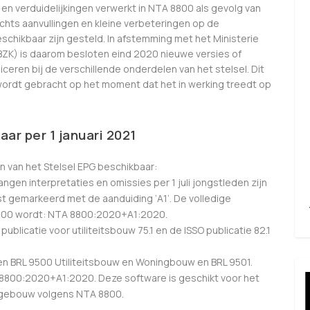
n en verduidelijkingen verwerkt in NTA 8800 als gevolg van
lechts aanvullingen en kleine verbeteringen op de
eschikbaar zijn gesteld. In afstemming met het Ministerie
(BZK) is daarom besloten eind 2020 nieuwe versies of
ceren bij de verschillende onderdelen van het stelsel. Dit
n wordt gebracht op het moment dat het in werking treedt op
ar per 1 januari 2021
en van het Stelsel EPG beschikbaar:
ngen interpretaties en omissies per 1 juli jongstleden zijn
kst gemarkeerd met de aanduiding ‘A1’. De volledige
8800 wordt: NTA 8800:2020+A1:2020.
publicatie voor utiliteitsbouw 75.1 en de ISSO publicatie 82.1
nen BRL 9500 Utiliteitsbouw en Woningbouw en BRL 9501.
 8800:2020+A1:2020. Deze software is geschikt voor het
 gebouw volgens NTA 8800.