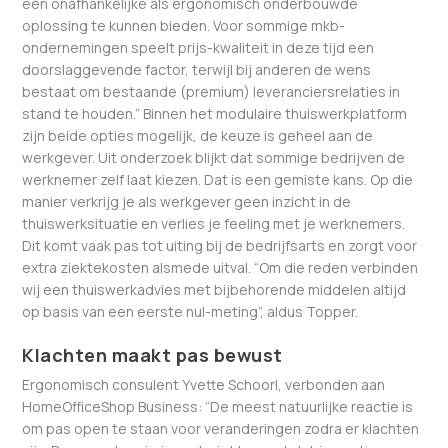
een onafhankelijke als ergonomisch onderbouwde
oplossing te kunnen bieden. Voor sommige mkb-
ondernemingen speelt prijs-kwaliteit in deze tijd een
doorslaggevende factor, terwijl bij anderen de wens
bestaat om bestaande (premium) leveranciersrelaties in
stand te houden.” Binnen het modulaire thuiswerkplatform
zijn beide opties mogelijk, de keuze is geheel aan de
werkgever. Uit onderzoek blijkt dat sommige bedrijven de
werknemer zelf laat kiezen. Dat is een gemiste kans. Op die
manier verkrijg je als werkgever geen inzicht in de
thuiswerksituatie en verlies je feeling met je werknemers.
Dit komt vaak pas tot uiting bij de bedrijfsarts en zorgt voor
extra ziektekosten alsmede uitval. “Om die reden verbinden
wij een thuiswerkadvies met bijbehorende middelen altijd
op basis van een eerste nul-meting”, aldus Topper.
Klachten maakt pas bewust
Ergonomisch consulent Yvette Schoorl, verbonden aan
HomeOfficeShop Business: “De meest natuurlijke reactie is
om pas open te staan voor veranderingen zodra er klachten