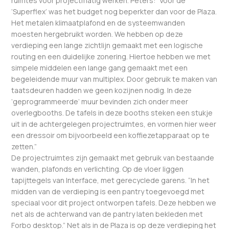
ruimtes voor projectmatig werken. Peters: “Voor de
‘Superflex’ was het budget nog beperkter dan voor de Plaza.
Het metalen klimaatplafond en de systeemwanden
moesten hergebruikt worden. We hebben op deze
verdieping een lange zichtlijn gemaakt met een logische
routing en een duidelijke zonering. Hiertoe hebben we met
simpele middelen een lange gang gemaakt met een
begeleidende muur van multiplex. Door gebruik te maken van
taatsdeuren hadden we geen kozijnen nodig. In deze
‘geprogrammeerde’ muur bevinden zich onder meer
overlegbooths. De tafels in deze booths steken een stukje
uit in de achtergelegen projectruimtes, en vormen hier weer
een dressoir om bijvoorbeeld een koffiezetapparaat op te
zetten.”
De projectruimtes zijn gemaakt met gebruik van bestaande
wanden, plafonds en verlichting. Op de vloer liggen
tapijttegels van Interface, met gerecyclede garens. “In het
midden van de verdieping is een pantry toegevoegd met
speciaal voor dit project ontworpen tafels. Deze hebben we
net als de achterwand van de pantry laten bekleden met
Forbo desktop.” Net als in de Plaza is op deze verdieping het