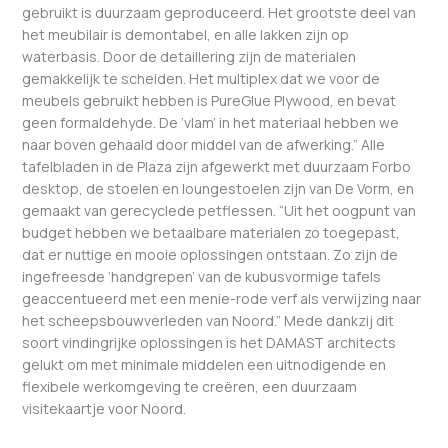
gebruikt is duurzaam geproduceerd. Het grootste deel van
het meubilair is demontabel, en alle lakken zijn op
waterbasis. Door de detaillering zijn de materialen
gemakkelijk te scheiden. Het multiplex dat we voor de
meubels gebruikt hebben is PureGlue Plywood, en bevat
geen formaldehyde. De ‘vlam’ in het materiaal hebben we
naar boven gehaald door middel van de afwerking.” Alle
tafelbladen in de Plaza zijn afgewerkt met duurzaam Forbo
desktop, de stoelen en loungestoelen zijn van De Vorm, en
gemaakt van gerecyclede petflessen. “Uit het oogpunt van
budget hebben we betaalbare materialen zo toegepast,
dat er nuttige en mooie oplossingen ontstaan. Zo zijn de
ingefreesde ‘handgrepen’ van de kubusvormige tafels
geaccentueerd met een menie-rode verf als verwijzing naar
het scheepsbouwverleden van Noord.” Mede dankzij dit
soort vindingrijke oplossingen is het DAMAST architects
gelukt om met minimale middelen een uitnodigende en
flexibele werkomgeving te creëren, een duurzaam
visitekaartje voor Noord.