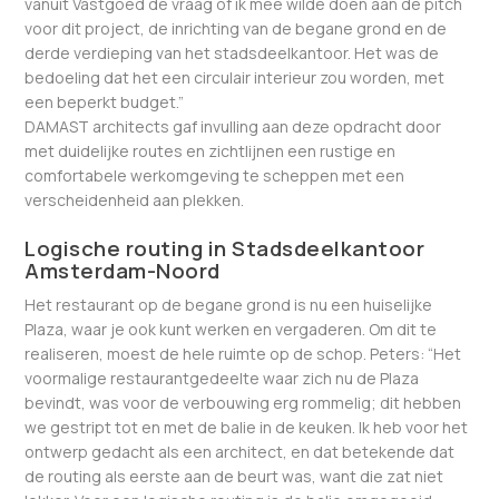
vanuit Vastgoed de vraag of ik mee wilde doen aan de pitch
voor dit project, de inrichting van de begane grond en de
derde verdieping van het stadsdeelkantoor. Het was de
bedoeling dat het een circulair interieur zou worden, met
een beperkt budget.”
DAMAST architects gaf invulling aan deze opdracht door
met duidelijke routes en zichtlijnen een rustige en
comfortabele werkomgeving te scheppen met een
verscheidenheid aan plekken.
Logische routing in Stadsdeelkantoor
Amsterdam-Noord
Het restaurant op de begane grond is nu een huiselijke
Plaza, waar je ook kunt werken en vergaderen. Om dit te
realiseren, moest de hele ruimte op de schop. Peters: “Het
voormalige restaurantgedeelte waar zich nu de Plaza
bevindt, was voor de verbouwing erg rommelig; dit hebben
we gestript tot en met de balie in de keuken. Ik heb voor het
ontwerp gedacht als een architect, en dat betekende dat
de routing als eerste aan de beurt was, want die zat niet