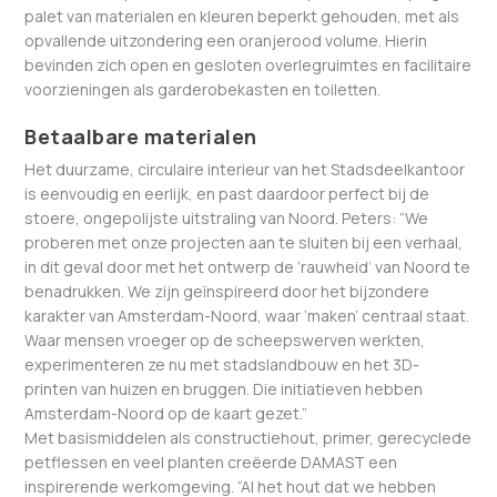
palet van materialen en kleuren beperkt gehouden, met als
opvallende uitzondering een oranjerood volume. Hierin
bevinden zich open en gesloten overlegruimtes en facilitaire
voorzieningen als garderobekasten en toiletten.
Betaalbare materialen
Het duurzame, circulaire interieur van het Stadsdeelkantoor
is eenvoudig en eerlijk, en past daardoor perfect bij de
stoere, ongepolijste uitstraling van Noord. Peters: “We
proberen met onze projecten aan te sluiten bij een verhaal,
in dit geval door met het ontwerp de ‘rauwheid’ van Noord te
benadrukken. We zijn geïnspireerd door het bijzondere
karakter van Amsterdam-Noord, waar ‘maken’ centraal staat.
Waar mensen vroeger op de scheepswerven werkten,
experimenteren ze nu met stadslandbouw en het 3D-
printen van huizen en bruggen. Die initiatieven hebben
Amsterdam-Noord op de kaart gezet.”
Met basismiddelen als constructiehout, primer, gerecyclede
petflessen en veel planten creëerde DAMAST een
inspirerende werkomgeving. “Al het hout dat we hebben