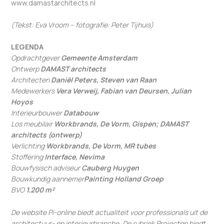
www.damastarchitects.nl
(Tekst: Eva Vroom – fotografie: Peter Tijhuis)
LEGENDA
Opdrachtgever
Gemeente Amsterdam
Ontwerp
DAMAST architects
Architecten
Daniël Peters, Steven van Raan
Medewerkers
Vera Verweij, Fabian van Deursen, Julian
Hoyos
Interieurbouwer
Databouw
Los meubilair
Workbrands, De Vorm, Gispen; DAMAST
architects (ontwerp)
Verlichting
Workbrands, De Vorm, MR tubes
Stoffering
Interface, Nevima
Bouwfysisch adviseur
Cauberg Huygen
Bouwkundig aannemer
Painting Holland Groep
BVO
1.200 m²
De website Pi-online biedt actualiteit voor professionals uit de
architectuur- en interieurbranche. De rubriek Projecten biedt