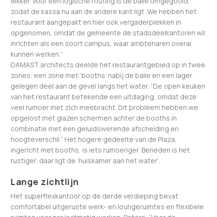
lekker. Voor een logische routing is de balie omgegooid,
zodat de kassa nu aan de andere kant ligt. We hebben het
restaurant aangepakt en hier ook vergaderplekken in
opgenomen, omdat de gemeente de stadsdeelkantoren wil
inrichten als een soort campus, waar ambtenaren overal
kunnen werken.”
DAMAST architects deelde het restaurantgebied op in twee
zones: een zone met ‘booths’ nabij de balie en een lager
gelegen deel aan de gevel langs het water. “De open keuken
van het restaurant betekende een uitdaging, omdat deze
veel rumoer met zich meebracht. Dit probleem hebben we
opgelost met glazen schermen achter de booths in
combinatie met een geluidswerende afscheiding en
hoogteverschil.” Het hogere gedeelte van de Plaza,
ingericht met booths, is iets rumoeriger. Beneden is het
rustiger, daar ligt de ‘huiskamer aan het water’.
Lange zichtlijn
Het superflexkantoor op de derde verdieping bevat
comfortabel uitgeruste werk- en loungeruimtes en flexibele