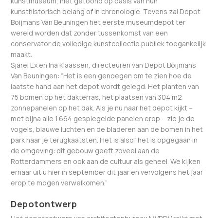
kunstmuseum, niet getoond op basis van hun
kunsthistorisch belang of in chronologie. Tevens zal Depot
Boijmans Van Beuningen het eerste museumdepot ter
wereld worden dat zonder tussenkomst van een
conservator de volledige kunstcollectie publiek toegankelijk
maakt.
Sjarel Ex en Ina Klaassen, directeuren van Depot Boijmans
Van Beuningen: “Het is een genoegen om te zien hoe de
laatste hand aan het depot wordt gelegd. Het planten van
75 bomen op het dakterras, het plaatsen van 304 m2
zonnepanelen op het dak. Als je nu naar het depot kijkt –
met bijna alle 1.664 gespiegelde panelen erop – zie je de
vogels, blauwe luchten en de bladeren aan de bomen in het
park naar je terugkaatsten. Het is alsof het is opgegaan in
de omgeving: dit gebouw geeft zoveel aan de
Rotterdammers en ook aan de cultuur als geheel. We kijken
ernaar uit u hier in september dit jaar en vervolgens het jaar
erop te mogen verwelkomen.”
Depotontwerp