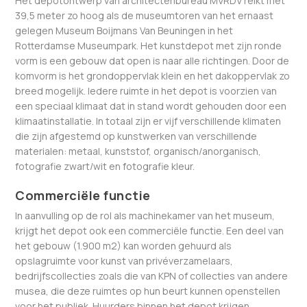
Het depotontwerp van architectenbureau MVRDV reikt met
39,5 meter zo hoog als de museumtoren van het ernaast
gelegen Museum Boijmans Van Beuningen in het
Rotterdamse Museumpark. Het kunstdepot met zijn ronde
vorm is een gebouw dat open is naar alle richtingen. Door de
komvorm is het grondoppervlak klein en het dakoppervlak zo
breed mogelijk. Iedere ruimte in het depot is voorzien van
een speciaal klimaat dat in stand wordt gehouden door een
klimaatinstallatie. In totaal zijn er vijf verschillende klimaten
die zijn afgestemd op kunstwerken van verschillende
materialen: metaal, kunststof, organisch/anorganisch,
fotografie zwart/wit en fotografie kleur.
Commerciële functie
In aanvulling op de rol als machinekamer van het museum,
krijgt het depot ook een commerciële functie. Een deel van
het gebouw (1.900 m2) kan worden gehuurd als
opslagruimte voor kunst van privéverzamelaars,
bedrijfscollecties zoals die van KPN of collecties van andere
musea, die deze ruimtes op hun beurt kunnen openstellen
voor het publiek. Huurders binnen het depot krijgen