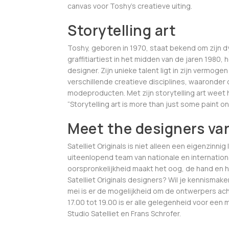
canvas voor Toshy’s creatieve uiting.
Storytelling art
Toshy, geboren in 1970, staat bekend om zijn d
graffitiartiest in het midden van de jaren 1980, 
designer. Zijn unieke talent ligt in zijn vermo
verschillende creatieve disciplines, waaronder c
modeproducten. Met zijn storytelling art weet h
“Storytelling art is more than just some paint on
Meet the designers van 
Satelliet Originals is niet alleen een eigenzinni
uiteenlopend team van nationale en internation
oorspronkelijkheid maakt het oog, de hand en he
Satelliet Originals designers? Wil je kennis
mei is er de mogelijkheid om de ontwerpers ach
17.00 tot 19.00 is er alle gelegenheid voor een 
Studio Satelliet en Frans Schrofer.