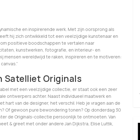
ynamische en inspirerende werk. Met zijn oorsprong als
heeft hij zich ontwikkeld tot een veelzijdige kunstenaar en
gen om positieve boodschappen te vertalen naar
itaten, kunstwerken, fotografie, en interieur- en
ij mensen wereldwijd te raken, inspireren en te motiveren:
 canvas.”
Satelliet Originals
g label met een veelzijdige collectie, er staat ook een zeer
ale ontwerpers achter. Naast individueel maatwerk en
t hart van de designer, het verschil. Heb je vragen aan de
maken? Of gewoon pure bewondering tonen? Op donderdag 30
ter de Originals-collectie persoonlijk te ontmoeten. Van
meet & greet met onder andere Jan Dijkstra, Elise Luttik,