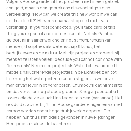
Volgens Roosegaarde zit het probleem niet in een gebrek
aan geld, maar in een gebrek aan nieuwsgierigheid en
verbeelding. “How can we create this new world if we can
not imagine it?” Hij wees daarnaast op de kracht van
verbinding. “If you feel connected, you’ll take care of this
thing you’re part of and not destruct it.” Net als Gamboa
gelooft hij in samenwerking en het samenbrengen van
mensen, disciplines als wetenschap & kunst, het
bedrijfsleven en de natuur. Met zijn projecten probeert hij
mensen te laten voelen “because you cannot convince with
figures only”. Neem een project als Waterlicht waarmee hij
middels hallucinerende projecties in de lucht liet zien tot
hoe hoog het waterpeil zou kunnen stijgen als we onze
manier van leven niet veranderen. Of Smogvrij dat hij maakte
omdat vervuilen nog steeds gratis is. Smogvrij bestaat uit
torens die de vieze lucht in steden reinigen (van smog). Het
residu dat achterblijft, liet Roosegaarde reinigen en van het
carbon worden onder hoge druk juwelen geperst. Die
hebben hun thuis inmiddels gevonden in huwelijksringen.
Heel populair, aldus de baanbreker.