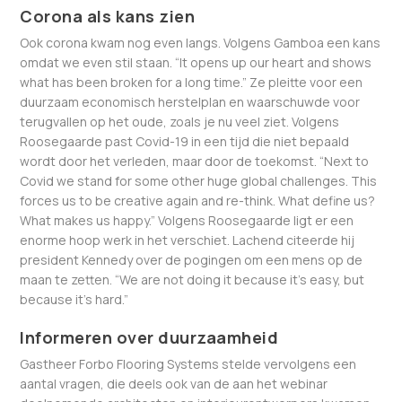
Corona als kans zien
Ook corona kwam nog even langs. Volgens Gamboa een kans
omdat we even stil staan. “It opens up our heart and shows
what has been broken for a long time.” Ze pleitte voor een
duurzaam economisch herstelplan en waarschuwde voor
terugvallen op het oude, zoals je nu veel ziet. Volgens
Roosegaarde past Covid-19 in een tijd die niet bepaald
wordt door het verleden, maar door de toekomst. “Next to
Covid we stand for some other huge global challenges. This
forces us to be creative again and re-think. What define us?
What makes us happy.” Volgens Roosegaarde ligt er een
enorme hoop werk in het verschiet. Lachend citeerde hij
president Kennedy over de pogingen om een mens op de
maan te zetten. “We are not doing it because it’s easy, but
because it’s hard.”
Informeren over duurzaamheid
Gastheer Forbo Flooring Systems stelde vervolgens een
aantal vragen, die deels ook van de aan het webinar