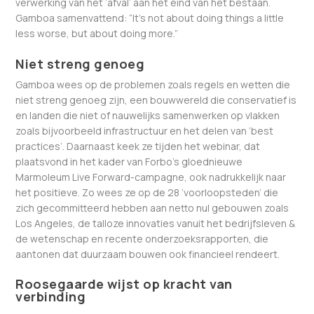
verwerking van het ‘afval’ aan het eind van het bestaan.
Gamboa samenvattend: “It’s not about doing things a little
less worse, but about doing more.”
Niet streng genoeg
Gamboa wees op de problemen zoals regels en wetten die
niet streng genoeg zijn, een bouwwereld die conservatief is
en landen die niet of nauwelijks samenwerken op vlakken
zoals bijvoorbeeld infrastructuur en het delen van ‘best
practices’. Daarnaast keek ze tijden het webinar, dat
plaatsvond in het kader van Forbo’s gloednieuwe
Marmoleum Live Forward-campagne, ook nadrukkelijk naar
het positieve. Zo wees ze op de 28 ‘voorloopsteden’ die
zich gecommitteerd hebben aan netto nul gebouwen zoals
Los Angeles, de talloze innovaties vanuit het bedrijfsleven &
de wetenschap en recente onderzoeksrapporten, die
aantonen dat duurzaam bouwen ook financieel rendeert.
Roosegaarde wijst op kracht van
verbinding