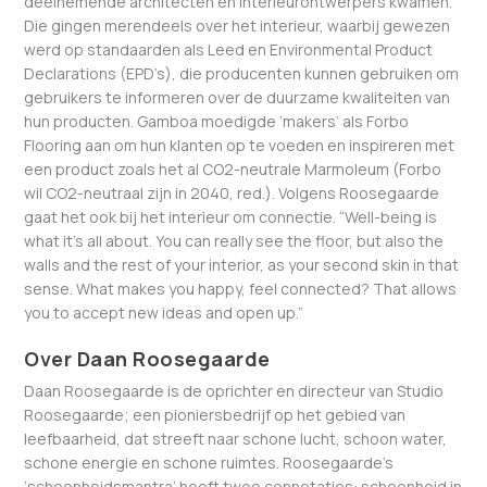
deelnemende architecten en interieurontwerpers kwamen.
Die gingen merendeels over het interieur, waarbij gewezen
werd op standaarden als Leed en Environmental Product
Declarations (EPD’s), die producenten kunnen gebruiken om
gebruikers te informeren over de duurzame kwaliteiten van
hun producten. Gamboa moedigde ‘makers’ als Forbo
Flooring aan om hun klanten op te voeden en inspireren met
een product zoals het al CO2-neutrale Marmoleum (Forbo
wil CO2-neutraal zijn in 2040, red.). Volgens Roosegaarde
gaat het ook bij het interieur om connectie. “Well-being is
what it’s all about. You can really see the floor, but also the
walls and the rest of your interior, as your second skin in that
sense. What makes you happy, feel connected? That allows
you to accept new ideas and open up.”
Over Daan Roosegaarde
Daan Roosegaarde is de oprichter en directeur van Studio
Roosegaarde; een pioniersbedrijf op het gebied van
leefbaarheid, dat streeft naar schone lucht, schoon water,
schone energie en schone ruimtes. Roosegaarde’s
‘schoonheidsmantra’ heeft twee connotaties: schoonheid in