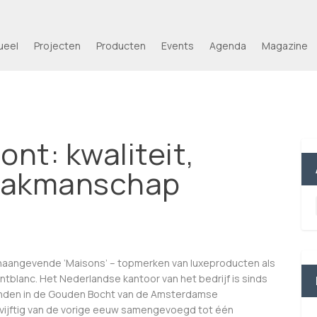
ueel
Projecten
Producten
Events
Agenda
Magazine
nt: kwaliteit,
n vakmanschap
toonaangevende ‘Maisons’ – topmerken van luxeproducten als
Montblanc. Het Nederlandse kantoor van het bedrijf is sinds
anden in de Gouden Bocht van de Amsterdamse
en vijftig van de vorige eeuw samengevoegd tot één