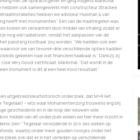
rking met de opdrachtgever en ging volgens Maréchal
 “We hebben ook samengewerkt met constructeur Strackee
limaatinstallaties hebben we adviseur Huisman & van
aring heeft met monumenten.” Een van de maatregelen was
mtes koelen en verwarmen door middel van straling zodat er
 zijn nog wel radiatoren, omdat het aanpassen van de
n het pand erg kostbaar zou worden. “We hadden ook een
“waarvoor we van tevoren drie verschillende opties hadden
steeds gekeken naar wat financieel haalbaar is.” Dankzij zij
-Use Very Good-certificaat. Maréchal: “Dat wordt in de
en monument is dit al een heel mooi resultaat.”
n uitgebreid kleurhistorisch onderzoek, dat M+R liet
e Tegelaar) – iets waar Monumentenzorg trouwens erg blij
ge geschiedenis en in de loop der eeuwen vele
oor middel van dit onderzoek wilden we hier meer inzicht in
edenis zien.” Tegelaar verwijderde in zo’n zes weken op
lafonds, waarbij onder meer gouden roosjes onder het
 bleek ook dat er in het verleden op verschillende