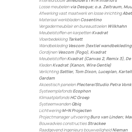
Interieurbouw
Smeulders | RTR Interiors
Losse meubelen
via Desque; o.a. Zeitraum, Muut
Afwerking vast maatwerk en losse inrichting
Abet
Materiaal werkbladen
Cosentino
Vergadermeubilair en bureaustoelen
Wilkhahn
Meubelstoffen en karpetten
Kvadrat
Vloerbedekking
Tarkett
Wandbekleding
Vescom (textiel wandbekleding 
Gordijnen
Vescom (Fogo), Kvadrat
Meubelstoffen
Kvadrat (Canvas 2, Remix 3), De
Kleden
Kvadrat (Kanon, Wire Gentle)
Verlichting
Sattler, Tom Dixon, Luceplan, Kartell
Gardam
Akoestisch panelen
Plectere/Studio Petra Vonk
Systeemplafonds
Ecophon
Klimaatplafonds
HC Groep
Systeemwanden
Qbiq
Lichtwering
M+N Projecten
Projectmanager uitvoering
Buro van Linden; Mar
Bouwadvies constructies
Strackee
Raadgevend ingenieurs bouwveiligheid
Nieman