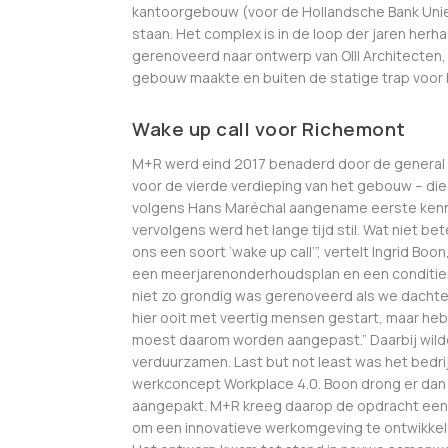
kantoorgebouw (voor de Hollandsche Bank Unie)
staan. Het complex is in de loop der jaren herh
gerenoveerd naar ontwerp van OIII Architecten,
gebouw maakte en buiten de statige trap voor 
Wake up call voor Richemont
M+R werd eind 2017 benaderd door de general m
voor de vierde verdieping van het gebouw – d
volgens Hans Maréchal aangename eerste ken
vervolgens werd het lange tijd stil. Wat niet be
ons een soort ‘wake up call’”, vertelt Ingrid Boo
een meerjarenonderhoudsplan en een conditiem
niet zo grondig was gerenoveerd als we dachten.
hier ooit met veertig mensen gestart, maar h
moest daarom worden aangepast.” Daarbij wil
verduurzamen. Last but not least was het bedri
werkconcept Workplace 4.0. Boon drong er dan 
aangepakt. M+R kreeg daarop de opdracht een 
om een innovatieve werkomgeving te ontwikkel