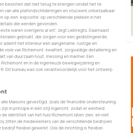
en besloten dat niet terug te brengen omdat het te
en van alle plafondschilderingen en stucwerk onbetaalbaar
en op een ‘expositie’ op verschillende plekken in het
 details die werden gevonden.
ste waren overigens al wit”, zegt Liebregts. Daarnaast
aterialen gebruikt, die zorgen voor een gedistingeerde,
or ademt het interieur een aangename, rustige en
e visie van Richemont: kwaliteit, zorgvuldige detaillering en
akt van duurzaam hout, messing en marmer. Een
r Richemont en in de ingenieuze bewegwijzering en
R. Dit bureau was ook verantwoordelijk voor het ontwerp
ont
oor alle Maisons gevestigd, zoals de financiële ondersteuning
ijn in principe in één stijl ingericht, zodat er eenheid
de identiteit van het huis Richemont laten zien, en niet
rbij zitten de medewerkers van de verschillende bedrijven
 bedrijf flexibel gewerkt. Ook de inrichting is flexibel: