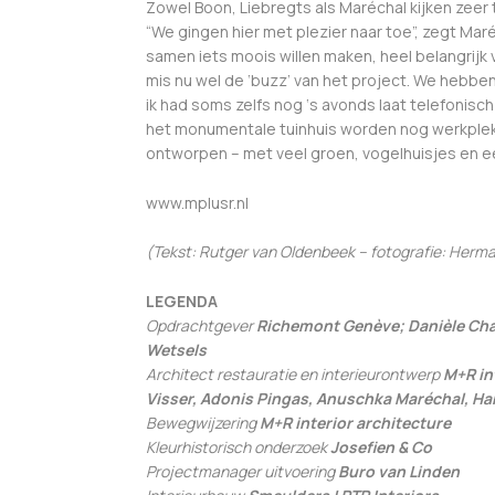
Zowel Boon, Liebregts als Maréchal kijken zeer
“We gingen hier met plezier naar toe”, zegt M
samen iets moois willen maken, heel belangrijk 
mis nu wel de ‘buzz’ van het project. We heb
ik had soms zelfs nog ‘s avonds laat telefonisch
het monumentale tuinhuis worden nog werkplek
ontworpen – met veel groen, vogelhuisjes en e
www.mplusr.nl
(Tekst: Rutger van Oldenbeek – fotografie: Herm
LEGENDA
Opdrachtgever
Richemont Genève; Danièle Char
Wetsels
Architect restauratie en interieurontwerp
M+R int
Visser, Adonis Pingas, Anuschka Maréchal, H
Bewegwijzering
M+R interior architecture
Kleurhistorisch onderzoek
Josefien & Co
Projectmanager uitvoering
Buro van Linden