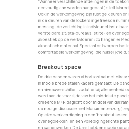
“Wanneer verschillende afdelingen in de toekom
eenvoudig aan worden aangepast”, stelt Maréch
Ook in de werkomgeving zijn rustige kleuren en
in de deuren van de lockers ingefreesde numm
messing; de verlichting is individueel instelbaar 
verstelbare zit/sta-bureaus, stilte- en overleg
akoestiek op de werkvloeren: zo hangen er Ple
akoestisch materiaal. Speciaal ontworpen kast
comfortabele werkomgeving, die huiselijkheid, sf
Breakout space
De drie panden waren al horizontaal met elkaa
in mooie brede stalen kaders gemaakt. De pande
en niveauverschillen, zodat er bij alle eenheid o
werd aan de voorzijde van het middelste pand 
creëerde M+R daglicht door middel van dakramen
de nodige discussie met Monumentenzorg”, zegt 
Op elke werkverdieping is een ‘breakout space’
overlegplekken, en een volledig ingerichte pa
en samenwerken. De bars hebben mooie gerond