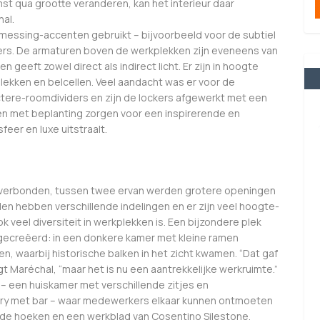
st qua grootte veranderen, kan het interieur daar
al.
 messing-accenten gebruikt – bijvoorbeeld voor de subtiel
ers. De armaturen boven de werkplekken zijn eveneens van
en geeft zowel direct als indirect licht. Er zijn in hoogte
plekken en belcellen. Veel aandacht was er voor de
ctere-roomdividers en zijn de lockers afgewerkt met een
en met beplanting zorgen voor een inspirerende en
eer en luxe uitstraalt.
r verbonden, tussen twee ervan werden grotere openingen
n hebben verschillende indelingen en er zijn veel hoogte-
ok veel diversiteit in werkplekken is. Een bijzondere plek
gecreëerd: in een donkere kamer met kleine ramen
, waarbij historische balken in het zicht kwamen. “Dat gaf
Maréchal, “maar het is nu een aantrekkelijke werkruimte.”
 – een huiskamer met verschillende zitjes en
ntry met bar – waar medewerkers elkaar kunnen ontmoeten
e hoeken en een werkblad van Cosentino Silestone.