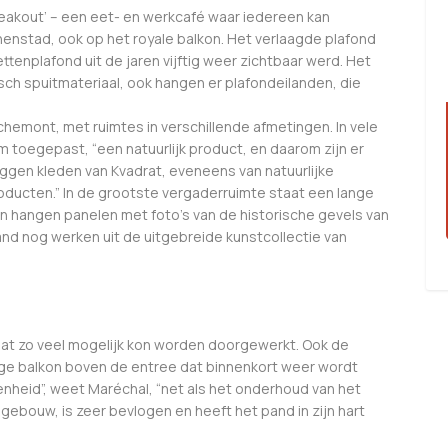
eakout’ – een eet- en werkcafé waar iedereen kan
nenstad, ook op het royale balkon. Het verlaagde plafond
tenplafond uit de jaren vijftig weer zichtbaar werd. Het
ch spuitmateriaal, ook hangen er plafondeilanden, die
hemont, met ruimtes in verschillende afmetingen. In vele
 toegepast, “een natuurlijk product, en daarom zijn er
liggen kleden van Kvadrat, eveneens van natuurlijke
oducten.” In de grootste vergaderruimte staat een lange
 hangen panelen met foto’s van de historische gevels van
and nog werken uit de uitgebreide kunstcollectie van
dat zo veel mogelijk kon worden doorgewerkt. Ook de
ige balkon boven de entree dat binnenkort weer wordt
nheid”, weet Maréchal, “net als het onderhoud van het
ebouw, is zeer bevlogen en heeft het pand in zijn hart