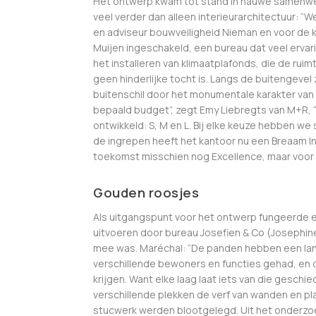
Het ontwerp kwam tot stand in nauwe samenwe
veel verder dan alleen interieurarchitectuur:
en adviseur bouwveiligheid Nieman en voor de k
Muijen ingeschakeld, een bureau dat veel erv
het installeren van klimaatplafonds, die de rui
geen hinderlijke tocht is. Langs de buitengevel
buitenschil door het monumentale karakter va
bepaald budget”, zegt Emy Liebregts van M+R, 
ontwikkeld: S, M en L. Bij elke keuze hebben we 
de ingrepen heeft het kantoor nu een Breaam In
toekomst misschien nog Excellence, maar voor e
Gouden roosjes
Als uitgangspunt voor het ontwerp fungeerde ee
uitvoeren door bureau Josefien & Co (Josephin
mee was. Maréchal: “De panden hebben een lan
verschillende bewoners en functies gehad, en d
krijgen. Want elke laag laat iets van die geschi
verschillende plekken de verf van wanden en p
stucwerk werden blootgelegd. Uit het onderzoek