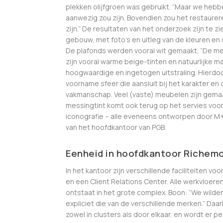
plekken olijfgroen was gebruikt. “Maar we hebb
aanwezig zou zijn. Bovendien zou het restaurer
zijn.” De resultaten van het onderzoek zijn te zi
gebouw, met foto’s en uitleg van de kleuren en
De plafonds werden vooral wit gemaakt. “De mee
zijn vooral warme beige-tinten en natuurlijke m
hoogwaardige en ingetogen uitstraling. Hierdo
voorname sfeer die aansluit bij het karakter en d
vakmanschap. Veel (vaste) meubelen zijn gema
messingtint komt ook terug op het servies voo
iconografie – alle eveneens ontworpen door M+
van het hoofdkantoor van PGB.
Eenheid in hoofdkantoor Richem
In het kantoor zijn verschillende faciliteiten v
en een Client Relations Center. Alle werkvloeren z
ontstaat in het grote complex. Boon: “We wilden 
expliciet die van de verschillende merken.” Daa
zowel in clusters als door elkaar, en wordt er per