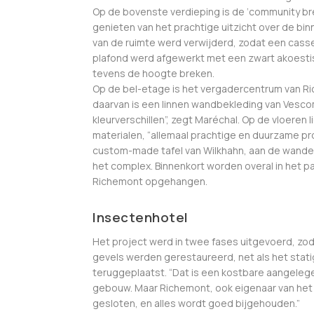
Op de bovenste verdieping is de ‘community br
genieten van het prachtige uitzicht over de bin
van de ruimte werd verwijderd, zodat een casset
plafond werd afgewerkt met een zwart akoestis
tevens de hoogte breken.
Op de bel-etage is het vergadercentrum van Ric
daarvan is een linnen wandbekleding van Vescom
kleurverschillen”, zegt Maréchal. Op de vloeren 
materialen, “allemaal prachtige en duurzame pr
custom-made tafel van Wilkhahn, aan de wanden
het complex. Binnenkort worden overal in het p
Richemont opgehangen.
Insectenhotel
Het project werd in twee fases uitgevoerd, zo
gevels werden gerestaureerd, net als het stat
teruggeplaatst. “Dat is een kostbare aangelege
gebouw. Maar Richemont, ook eigenaar van het g
gesloten, en alles wordt goed bijgehouden.”