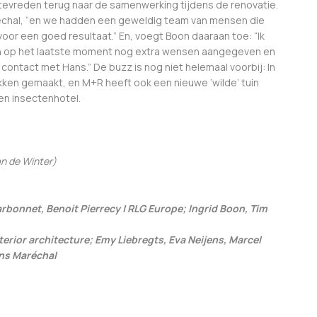
 tevreden terug naar de samenwerking tijdens de renovatie.
aréchal, “en we hadden een geweldig team van mensen die
voor een goed resultaat.” En, voegt Boon daaraan toe: “Ik
ben op het laatste moment nog extra wensen aangegeven en
 contact met Hans.” De buzz is nog niet helemaal voorbij: In
ken gemaakt, en M+R heeft ook een nieuwe ‘wilde’ tuin
en insectenhotel.
an de Winter)
bonnet, Benoit Pierrecy | RLG Europe; Ingrid Boon, Tim
erior architecture; Emy Liebregts, Eva Neijens, Marcel
ans Maréchal