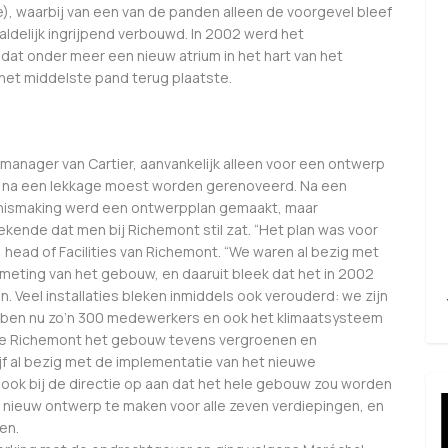
, waarbij van een van de panden alleen de voorgevel bleef
aaldelijk ingrijpend verbouwd. In 2002 werd het
 dat onder meer een nieuw atrium in het hart van het
het middelste pand terug plaatste.
anager van Cartier, aanvankelijk alleen voor een ontwerp
ie na een lekkage moest worden gerenoveerd. Na een
nismaking werd een ontwerpplan gemaakt, maar
tekende dat men bij Richemont stil zat. “Het plan was voor
n, head of Facilities van Richemont. “We waren al bezig met
eting van het gebouw, en daaruit bleek dat het in 2002
 Veel installaties bleken inmiddels ook verouderd: we zijn
ebben nu zo’n 300 medewerkers en ook het klimaatsysteem
de Richemont het gebouw tevens vergroenen en
jf al bezig met de implementatie van het nieuwe
ook bij de directie op aan dat het hele gebouw zou worden
nieuw ontwerp te maken voor alle zeven verdiepingen, en
en.