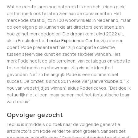
Wat de eerste jaren nog ontbreekt is een echt eigen plek
om het merk ook te laten zien aan de consumenten. Het
merk Pode staat bij zo’n 100 woonwinkels in Nederland, maar
op een eigen plek kunnen de art directors echt laten zien
hoe ze het merk bedoelen. Die droom komt eind 2022 uit,
als in Breukelen het
Leolux Experience Center
zijn deuren
opent. Pode presenteert hier zijn complete collectie,
tussen sfeervolle kunst en zachte textiele wanden. Het
merk Pode heeft op alle terreinen, van catalogus en website
tot social media en showroom, zijn visuele identiteit
gevonden. Net zo belangrijk: Pode is een commercieel
succes. De omzet is sinds 2014 elke vier jaar verdubbeld. “Ik
hou van wedstrijdjes winnen”, aldus Roderick Vos, “Dat doe ik
natuurlijk niet alleen, maar samen met het fantastische team
van Leolux.”
Opvolger gezocht
Leolux is inmiddels op zoek naar de volgende generatie
artdirectors om Pode verder te laten groeien. Sanders zet
de wensen duidelijk neer: “Creatieve duizendpoten zijn vast