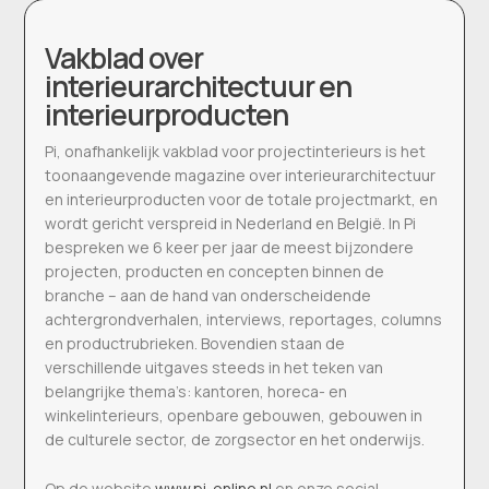
Vakblad over
interieurarchitectuur en
interieurproducten
Pi, onafhankelijk vakblad voor projectinterieurs is het
toonaangevende magazine over interieurarchitectuur
en interieurproducten voor de totale projectmarkt, en
wordt gericht verspreid in Nederland en België. In Pi
bespreken we 6 keer per jaar de meest bijzondere
projecten, producten en concepten binnen de
branche – aan de hand van onderscheidende
achtergrondverhalen, interviews, reportages, columns
en productrubrieken. Bovendien staan de
verschillende uitgaves steeds in het teken van
belangrijke thema’s: kantoren, horeca- en
winkelinterieurs, openbare gebouwen, gebouwen in
de culturele sector, de zorgsector en het onderwijs.
Op de website
www.pi-online.nl
en onze social