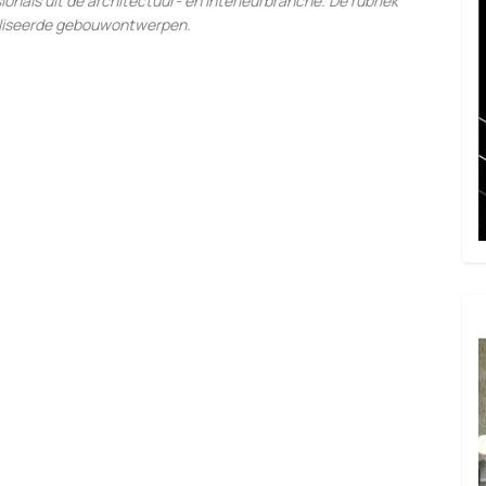
sionals uit de architectuur- en interieurbranche. De rubriek
ealiseerde gebouwontwerpen.