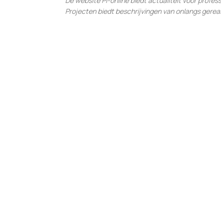
De website Pi-online biedt actualiteit voor profes
Projecten biedt beschrijvingen van onlangs ger