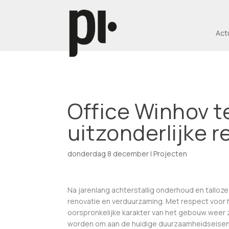
Act
Office Winhov t
uitzonderlijke r
donderdag 8 december
|
Projecten
Na jarenlang achterstallig onderhoud en tallo
renovatie en verduurzaming. Met respect voor h
oorspronkelijke karakter van het gebouw weer
worden om aan de huidige duurzaamheidseisen te