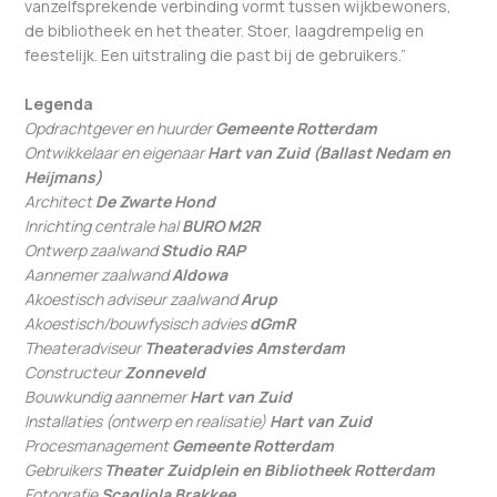
vanzelfsprekende verbinding vormt tussen wijkbewoners,
de bibliotheek en het theater. Stoer, laagdrempelig en
feestelijk. Een uitstraling die past bij de gebruikers.”
Legenda
Opdrachtgever en huurder
Gemeente Rotterdam
Ontwikkelaar en eigenaar
Hart van Zuid (Ballast Nedam en
Heijmans)
Architect
De Zwarte Hond
Inrichting centrale hal
BURO M2R
Ontwerp zaalwand
Studio RAP
Aannemer zaalwand
Aldowa
Akoestisch adviseur zaalwand
Arup
Akoestisch/bouwfysisch advies
dGmR
Theateradviseur
Theateradvies Amsterdam
Constructeur
Zonneveld
Bouwkundig aannemer
Hart van Zuid
Installaties (ontwerp en realisatie)
Hart van Zuid
Procesmanagement
Gemeente Rotterdam
Gebruikers
Theater Zuidplein en Bibliotheek Rotterdam
Fotografie
Scagliola Brakkee