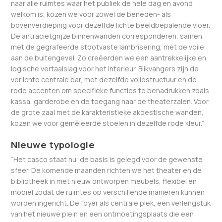
naar alle ruimtes waar het publiek de hele dag en avond
welkom is, kozen we voor zowel de beneden- als
bovenverdieping voor dezelfde lichte beeldbepalende vloer.
De antracietgrijze binnenwanden corresponderen, samen
met de gegrafeerde stootvaste lambrisering, met de voile
aan de buitengevel. Zo creëerden we een aantrekkelijke en
logische vertaalslag voor het interieur. Blikvangers zijn de
verlichte centrale bar, met dezelfde voilestructuur en de
rode accenten om specifieke functies te benadrukken zoals
kassa, garderobe en de toegang naar de theaterzalen. Voor
de grote zaal met de karakteristieke akoestische wanden,
kozen we voor gemêleerde stoelen in dezelfde rode kleur.”
Nieuwe typologie
“Het casco staat nu, de basis is gelegd voor de gewenste
sfeer. De komende maanden richten we het theater en de
bibliotheek in met nieuw ontworpen meubels, flexibel en
mobiel zodat de ruimtes op verschillende manieren kunnen
worden ingericht. De foyer als centrale plek, een verlengstuk
van het nieuwe plein en een ontmoetingsplaats die een