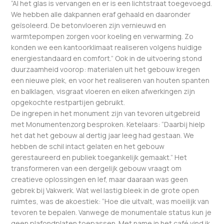
“Al het glas is vervangen en er is een lichtstraat toegevoegd.
We hebben alle dakpannen eraf gehaald en daaronder
geïsoleerd. De betonvloeren zijn vernieuwd en
warmtepompen zorgen voor koeling en verwarming. Zo
konden we een ­kantoorklimaat realiseren volgens huidige
energiestandaard en comfort.” Ook in de uitvoering stond
duurzaamheid voorop: materialen uit het gebouw kregen
een nieuwe plek, en voor het realiseren van houten spanten
en balklagen, visgraat vloeren en eiken afwerkingen zijn
opgekochte restpartijen gebruikt.
De ingrepen in het monument zijn van tevoren uitgebreid
met Monumentenzorg besproken. Ketelaars: “Daarbij hielp
het dat het gebouw al dertig jaar leeg had gestaan. We
hebben de schil intact gelaten en het gebouw
gerestaureerd en publiek toegankelijk gemaakt.” Het
transformeren van een dergelijk gebouw vraagt om
creatieve oplossingen en lef, maar daaraan was geen
gebrek bij Vakwerk. Wat wel lastig bleek in de grote open
ruimtes, was de akoestiek: “Hoe die uitvalt, was moeilijk van
tevoren te bepalen. Vanwege de monumentale status kun je
geen plafondplaten toepassen. Met name in het café vind ik