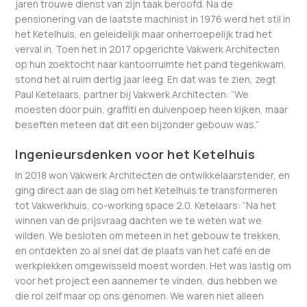
jaren trouwe dienst van zijn taak beroofd. Na de
pensionering van de laatste machinist in 1976 werd het stil in
het Ketelhuis, en geleidelijk maar onherroepelijk trad het
verval in. Toen het in 2017 opgerichte Vakwerk Architecten
op hun zoektocht naar kantoorruimte het pand tegenkwam,
stond het al ruim dertig jaar leeg. En dat was te zien, zegt
Paul Ketelaars, partner bij Vakwerk Architecten: “We
moesten door puin, graffiti en duivenpoep heen kijken, maar
beseften meteen dat dit een bijzonder gebouw was.”
Ingenieursdenken voor het Ketelhuis
In 2018 won Vakwerk Architecten de ontwikkelaarstender, en
ging direct aan de slag om het Ketelhuis te transformeren
tot Vakwerkhuis, co-working space 2.0. Ketelaars: “Na het
winnen van de prijsvraag dachten we te weten wat we
wilden. We besloten om meteen in het gebouw te trekken,
en ontdekten zo al snel dat de plaats van het café en de
werkplekken omgewisseld moest worden. Het was lastig om
voor het project een aannemer te vinden, dus hebben we
die rol zelf maar op ons genomen. We waren niet alleen