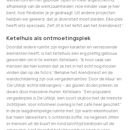
afhankelijk van de werkzaamheden. Hoe minder vaak je hier
bent, hoe flexibeler je je gedraagt. Uit andere projecten
hebben we geleerd, dat je diversiteit moet bieden. Elke plek
heeft iets speciaals. Zelf zit ik het liefst aan het Arendsnest.”
Ketelhuis als ontmoetingsplek
Doordat iedere ruimte zijn eigen karakter en verrassende
elementen heeft, is het Ketelhuis een erg prettig gebouw
geworden om in te werken. Ketelaars: “Ik hoor vaak van
mensen die hier komen dat ze het in het echt nog mooier
vinden dan op de foto’s.” Behalve het Arendsnest en de
wandschildering zijn ook vergaderruimtes ‘Door de Muur’ en
‘De Uitkijk’ echte blikvangers – als glazen dozen prikken ze
dwars door massieve muren. Ketelaars: “Een populaire
vergaderplek is De Uitkijk, een soort skybox met de meeste
zichtlijnen. Voor informeel overleg is het café heel geschikt.”
In deze laagdrempelige ruimte met zijn warm eikenhouten
bar halen Vakwerkers ’s ochtends koffie, na negenen zitten
er mensen uit de buurt en rond lunchtijd bedrijven uit de
omgeving. Juist doordat het Vakwerkhuis open is voor