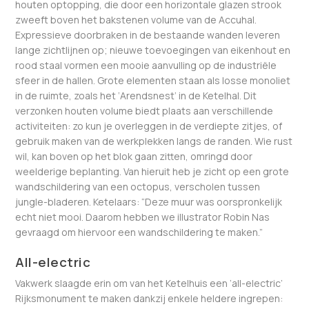
houten optopping, die door een horizontale glazen strook
zweeft boven het bakstenen volume van de Accuhal.
Expressieve doorbraken in de bestaande wanden leveren
lange zichtlijnen op; nieuwe toevoegingen van eikenhout en
rood staal vormen een mooie aanvulling op de industriële
sfeer in de hallen. Grote elementen staan als losse monoliet
in de ruimte, zoals het ‘Arendsnest’ in de Ketelhal. Dit
verzonken houten volume biedt plaats aan verschillende
activiteiten: zo kun je overleggen in de verdiepte zitjes, of
gebruik maken van de werkplekken langs de randen. Wie rust
wil, kan boven op het blok gaan zitten, omringd door
weelderige beplanting. Van hieruit heb je zicht op een grote
wandschildering van een octopus, verscholen tussen
jungle-bladeren. Ketelaars: “Deze muur was oorspronkelijk
echt niet mooi. Daarom hebben we illustrator Robin Nas
gevraagd om hiervoor een wandschildering te maken.”
All-electric
Vakwerk slaagde erin om van het Ketelhuis een ‘all-electric’
Rijksmonument te maken dankzij enkele heldere ingrepen: