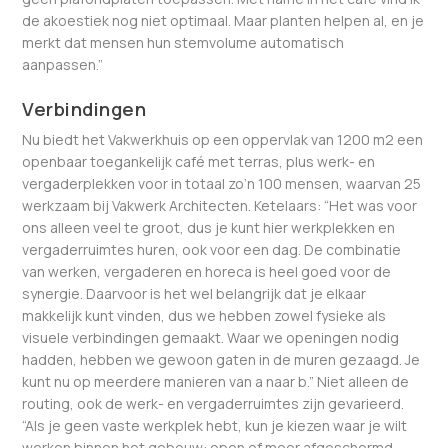
de akoestiek nog niet optimaal. Maar planten helpen al, en je
merkt dat mensen hun stemvolume automatisch
aanpassen.”
Verbindingen
Nu biedt het Vakwerkhuis op een oppervlak van 1200 m2 een
openbaar toegankelijk café met terras, plus werk- en
vergaderplekken voor in totaal zo’n 100 mensen, waarvan 25
werkzaam bij Vakwerk Architecten. Ketelaars: “Het was voor
ons alleen veel te groot, dus je kunt hier werkplekken en
vergaderruimtes huren, ook voor een dag. De combinatie
van werken, vergaderen en horeca is heel goed voor de
synergie. Daarvoor is het wel belangrijk dat je elkaar
makkelijk kunt vinden, dus we hebben zowel fysieke als
visuele verbindingen gemaakt. Waar we openingen nodig
hadden, hebben we gewoon gaten in de muren gezaagd. Je
kunt nu op meerdere manieren van a naar b.” Niet alleen de
routing, ook de werk- en vergaderruimtes zijn gevarieerd.
“Als je geen vaste werkplek hebt, kun je kiezen waar je wilt
werken binnen het gebouw: open of meer afgeschermd,