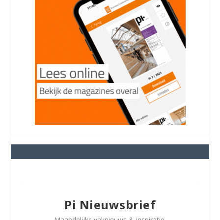
Pi Nieuwsbrief
Maandelijks vaknieuws & inspiratie.