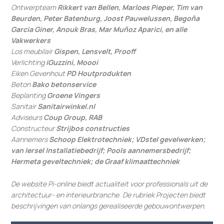
Ontwerpteam
Rikkert van Bellen, Marloes Pieper, Tim van
Beurden, Peter Batenburg, Joost Pauwelussen, Begoña
Garcia Giner, Anouk Bras, Mar Muñoz Aparici, en alle
Vakwerkers
Los meubilair
Gispen, Lensvelt, Prooff
Verlichting
iGuzzini, Moooi
Eiken Gevenhout
PD Houtprodukten
Beton
Bako betonservice
Beplanting
Groene Vingers
Sanitair
Sanitairwinkel.nl
Adviseurs
Coup Group, RAB
Constructeur
Strijbos constructies
Aannemers
Schoop Elektrotechniek; VDstel gevelwerken;
van Iersel Installatiebedrijf; Pools aannemersbedrijf;
Hermeta geveltechniek; de Graaf klimaattechniek
De website Pi-online biedt actualiteit voor professionals uit de
architectuur- en interieurbranche. De rubriek Projecten biedt
beschrijvingen van onlangs gerealiseerde gebouwontwerpen
.