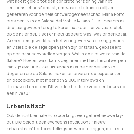
wat heeft geleid tot een concrete herziening van het
tentoonstellingsformaat, om waarde te kunnen blijven
genereren voor de hele ontwerpgemeenschap. Maria Porro,
president van de Salone del Mobile.Milano: “ Het idee om na
drie jaar gewoon terug te keren naar april, onze vaste plek
op de kalender, alsof er niets gebeurd was, was ondenkbaar.
We hebben gewerkt aan het vormgeven van de suggesties
en visies die de afgelopen jaren zijn ontstaan, gebaseerd
op een paar eenvoudige vragen: Wat is de nieuwe rol van de
Salone? Hoe en waar kan ik beginnen met het herontwerpen
van zijn evolutie? We luisterden naar de behoeften van
degenen die de Salone maken en ervaren, de exposanten
en bezoekers, met meer dan 2,300 interviews en
themawerkgroepen. Dit voedde het idee voor een beurs op
één niveau.”
Urbanistisch
Ook de lichtbiënnale Euroluce krijgt een geheel nieuwe lay-
out. Die belooft een eveneens revolutionair nieuw
‘urbanistisch’ tentoonstellingsontwerp te krijgen, met een