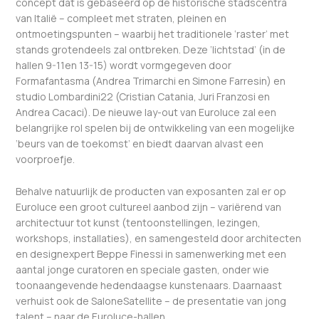
concept dat is gebaseerd op de historische stadscentra
van Italië – compleet met straten, pleinen en
ontmoetingspunten – waarbij het traditionele ‘raster’ met
stands grotendeels zal ontbreken. Deze ‘lichtstad’ (in de
hallen 9-11en 13-15) wordt vormgegeven door
Formafantasma (Andrea Trimarchi en Simone Farresin) en
studio Lombardini22 (Cristian Catania, Juri Franzosi en
Andrea Cacaci). De nieuwe lay-out van Euroluce zal een
belangrijke rol spelen bij de ontwikkeling van een mogelijke
‘beurs van de toekomst’ en biedt daarvan alvast een
voorproefje.
Behalve natuurlijk de producten van exposanten zal er op
Euroluce een groot cultureel aanbod zijn – variërend van
architectuur tot kunst (tentoonstellingen, lezingen,
workshops, installaties), en samengesteld door architecten
en designexpert Beppe Finessi in samenwerking met een
aantal jonge curatoren en speciale gasten, onder wie
toonaangevende hedendaagse kunstenaars. Daarnaast
verhuist ook de SaloneSatellite – de presentatie van jong
talent – naar de Euroluce-hallen.