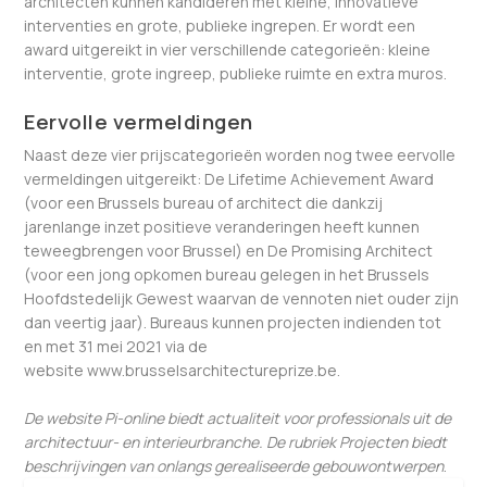
architecten kunnen kandideren met kleine, innovatieve
interventies en grote, publieke ingrepen. Er wordt een
award uitgereikt in vier verschillende categorieën: kleine
interventie, grote ingreep, publieke ruimte en extra muros.
Eervolle vermeldingen
Naast deze vier prijscategorieën worden nog twee eervolle
vermeldingen uitgereikt: De Lifetime Achievement Award
(voor een Brussels bureau of architect die dankzij
jarenlange inzet positieve veranderingen heeft kunnen
teweegbrengen voor Brussel) en De Promising Architect
(voor een jong opkomen bureau gelegen in het Brussels
Hoofdstedelijk Gewest waarvan de vennoten niet ouder zijn
dan veertig jaar). Bureaus kunnen projecten indienden tot
en met 31 mei 2021 via de
website www.brusselsarchitectureprize.be.
De website Pi-online biedt actualiteit voor professionals uit de
architectuur- en interieurbranche. De rubriek Projecten biedt
beschrijvingen van onlangs gerealiseerde gebouwontwerpen
.