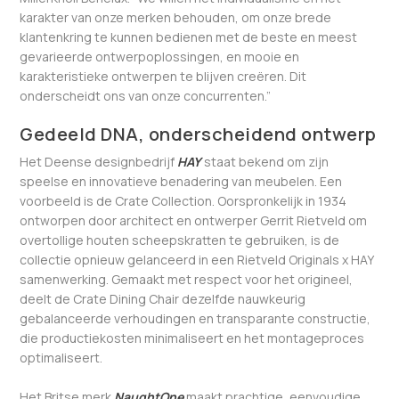
karakter van onze merken behouden, om onze brede
klantenkring te kunnen bedienen met de beste en meest
gevarieerde ontwerpoplossingen, en mooie en
karakteristieke ontwerpen te blijven creëren. Dit
onderscheidt ons van onze concurrenten.”
Gedeeld DNA, onderscheidend ontwerp
Het Deense designbedrijf
HAY
staat bekend om zijn
speelse en innovatieve benadering van meubelen. Een
voorbeeld is de Crate Collection. Oorspronkelijk in 1934
ontworpen door architect en ontwerper Gerrit Rietveld om
overtollige houten scheepskratten te gebruiken, is de
collectie opnieuw gelanceerd in een Rietveld Originals x HAY
samenwerking. Gemaakt met respect voor het origineel,
deelt de Crate Dining Chair dezelfde nauwkeurig
gebalanceerde verhoudingen en transparante constructie,
die productiekosten minimaliseert en het montageproces
optimaliseert.
Het Britse merk
NaughtOne
maakt prachtige, eenvoudige