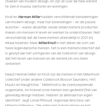
stukken van modern design, en zijn ze over de hele wereld
te zien in musea, kantoren en woningen.
Knoll en
Herman Miller
hadden verschillende benaderingen
van modern design, maar hun bedoelingen – en de passie
erachter – waren dezelfde: beide wilden betere producten
maken om mensen in leven en werken te ondersteunen. Niet
verwonderlijk dat de twee merken uiteindelijk in 2021 bij
elkaar kwamen. Maar
MillerKnoll
is niet alleen de som van
twee legendarische merken: het is een merkencollectief dat
is gewijd aan het vormgeven van de toekomst van design,
dat het leven van mensen en de wereld om ons heen
verbetert.
Naast Herman Miller en Knoll zijn de merken in het MillerKnoll-
collectief onder andere Colebrook Bosson Saunders, HAY,
Muuto en NaughtOne. “ MillerKnoll is de overkoepelende
organisatie, en hoewel onze merken een gedeeld DNA van
geweldig design hebben, hebben ze allemaal hun eigen
identiteit”, zegt Lionel Pithoud, regionaal directeur van
MillerKnoll Benelux. “We willen het individualisme en het