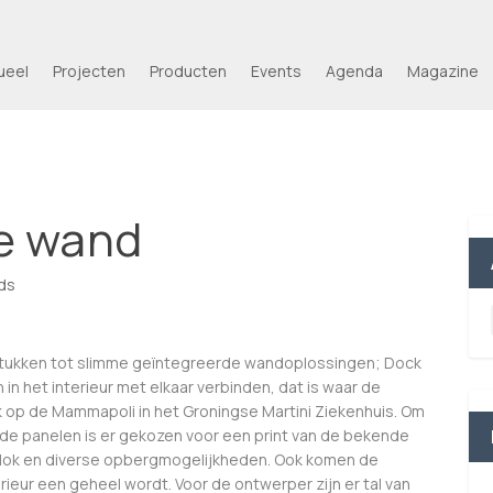
ueel
Projecten
Producten
Events
Agenda
Magazine
de wand
ds
stukken tot slimme geïntegreerde wandoplossingen; Dock
 in het interieur met elkaar verbinden, dat is waar de
k op de Mammapoli in het Groningse Martini Ziekenhuis. Om
in de panelen is er gekozen voor een print van de bekende
klok en diverse opbergmogelijkheden. Ook komen de
ieur een geheel wordt. Voor de ontwerper zijn er tal van