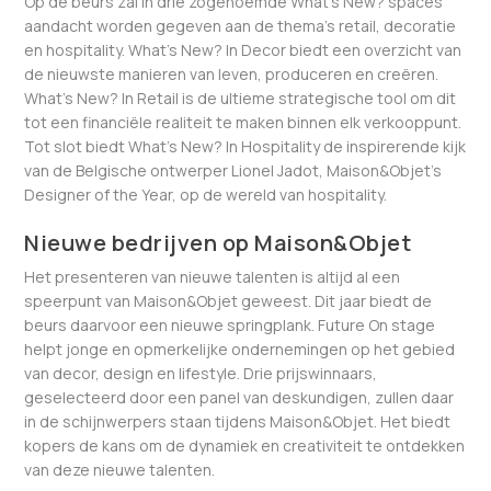
Op de beurs zal in drie zogenoemde What’s New? spaces
aandacht worden gegeven aan de thema’s retail, decoratie
en hospitality. What’s New? In Decor biedt een overzicht van
de nieuwste manieren van leven, produceren en creëren.
What’s New? In Retail is de ultieme strategische tool om dit
tot een financiële realiteit te maken binnen elk verkooppunt.
Tot slot biedt What’s New? In Hospitality de inspirerende kijk
van de Belgische ontwerper Lionel Jadot, Maison&Objet’s
Designer of the Year, op de wereld van hospitality.
Nieuwe bedrijven op Maison&Objet
Het presenteren van nieuwe talenten is altijd al een
speerpunt van Maison&Objet geweest. Dit jaar biedt de
beurs daarvoor een nieuwe springplank. Future On stage
helpt jonge en opmerkelijke ondernemingen op het gebied
van decor, design en lifestyle. Drie prijswinnaars,
geselecteerd door een panel van deskundigen, zullen daar
in de schijnwerpers staan tijdens Maison&Objet. Het biedt
kopers de kans om de dynamiek en creativiteit te ontdekken
van deze nieuwe talenten.