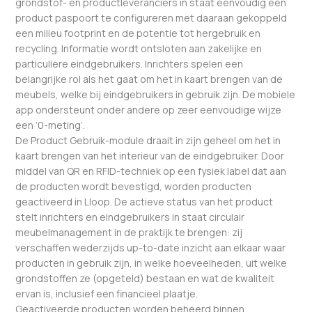
grondstof- en productleveranciers in staat eenvoudig een
product paspoort te configureren met daaraan gekoppeld
een milieu footprint en de potentie tot hergebruik en
recycling. Informatie wordt ontsloten aan zakelijke en
particuliere eindgebruikers. Inrichters spelen een
belangrijke rol als het gaat om het in kaart brengen van de
meubels, welke bij eindgebruikers in gebruik zijn. De mobiele
app ondersteunt onder andere op zeer eenvoudige wijze
een ‘0-meting’.
De Product Gebruik-module draait in zijn geheel om het in
kaart brengen van het interieur van de eindgebruiker. Door
middel van QR en RFID-techniek op een fysiek label dat aan
de producten wordt bevestigd, worden producten
geactiveerd in Lloop. De actieve status van het product
stelt inrichters en eindgebruikers in staat circulair
meubelmanagement in de praktijk te brengen: zij
verschaffen wederzijds up-to-date inzicht aan elkaar waar
producten in gebruik zijn, in welke hoeveelheden, uit welke
grondstoffen ze (opgeteld) bestaan en wat de kwaliteit
ervan is, inclusief een financieel plaatje.
Geactiveerde producten worden beheerd binnen