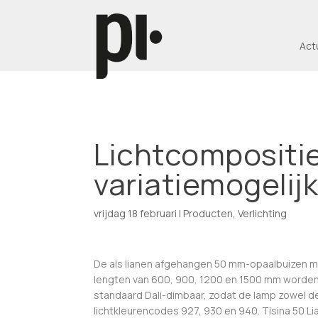
Act
Lichtcompositie
variatiemogeli
vrijdag 18 februari
|
Producten
,
Verlichting
De als lianen afgehangen 50 mm-opaalbuizen me
lengten van 600, 900, 1200 en 1500 mm worden 
standaard Dali-dimbaar, zodat de lamp zowel de
lichtkleurencodes 927, 930 en 940. Tisina 50 L