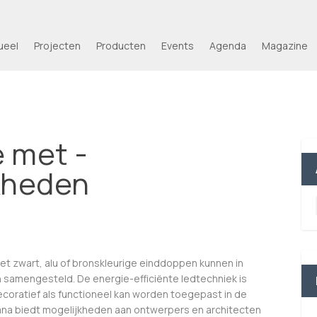
ueel
Projecten
Producten
Events
Agenda
Magazine
 met ­
jkheden
t zwart, alu of bronskleurige einddoppen kunnen in
samengesteld. De energie-efficiënte ledtechniek is
coratief als functioneel kan worden toegepast in de
iana biedt mogelijkheden aan ontwerpers en architecten