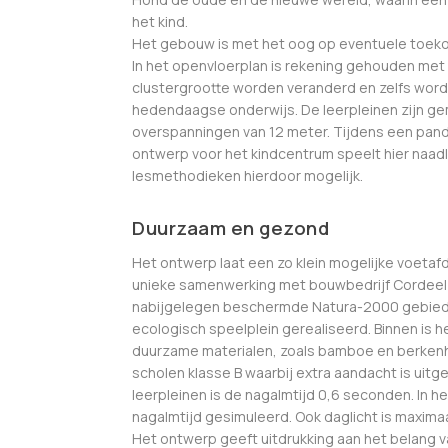
het kind.
Het gebouw is met het oog op eventuele toekom
In het openvloerplan is rekening gehouden met
clustergrootte worden veranderd en zelfs worde
hedendaagse onderwijs. De leerpleinen zijn 
overspanningen van 12 meter. Tijdens een pande
ontwerp voor het kindcentrum speelt hier naadl
lesmethodieken hierdoor mogelijk.
Duurzaam en gezond
Het ontwerp laat een zo klein mogelijke voetafd
unieke samenwerking met bouwbedrijf Cordeel 
nabijgelegen beschermde Natura-2000 gebied n
ecologisch speelplein gerealiseerd. Binnen is h
duurzame materialen, zoals bamboe en berkenho
scholen klasse B waarbij extra aandacht is uitg
leerpleinen is de nagalmtijd 0,6 seconden. In 
nagalmtijd gesimuleerd. Ook daglicht is maxim
Het ontwerp geeft uitdrukking aan het belang 