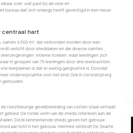
lkaar over, wat past bij de visie en
t bureau dat zich onlangs heeft gevestigd in een nieuw
centraal hart
n, samen 4.500 m², die verbonden worden door een
wordt verlicht door sheddaken en die diverse ruimtes
en leeromgevingen: intieme hoeken, waar leerlingen zich
aar in groepen van 75 leerlingen door drie leerkrachten
te leerpleinen is dat er weinig gangruimte is. Doordat
 meer onderwijsruimte voor het kind. Ook in coronatijd erg
en gehouden.
 de roestkleurige gevelbekleding van corten-staal verhaalt
het gebied. De ronde vorm van de sheds refereren aan de
kshallen. Deze kenmerkende sheds geven het gebouw
vloed aan licht in het gebouw. Hiermee verbindt De Zwarte
gezonde leeromgeving met veel daglicht is ontstaan voor