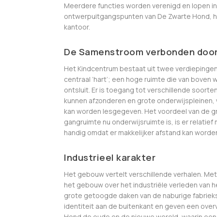
Meerdere functies worden verenigd en lopen in e
ontwerpuitgangspunten van De Zwarte Hond, he
kantoor.
De Samenstroom verbonden door 
Het Kindcentrum bestaat uit twee verdiepinge
centraal ‘hart’; een hoge ruimte die van boven 
ontsluit. Er is toegang tot verschillende soort
kunnen afzonderen en grote onderwijspleinen, w
kan worden lesgegeven. Het voordeel van de gro
gangruimte nu onderwijsruimte is, is er relatief
handig omdat er makkelijker afstand kan word
Industrieel karakter
Het gebouw vertelt verschillende verhalen. Met
het gebouw over het industriële verleden van 
grote getoogde daken van de naburige fabrie
identiteit aan de buitenkant en geven een over
Hond de oude en de nieuwe wereld, waarin een 