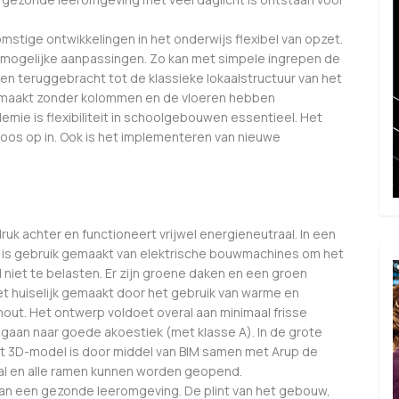
stige ontwikkelingen in het onderwijs flexibel van opzet.
 mogelijke aanpassingen. Zo kan met simpele ingrepen de
n teruggebracht tot de klassieke lokaalstructuur van het
gemaakt zonder kolommen en de vloeren hebben
mie is flexibiliteit in schoolgebouwen essentieel. Het
oos op in. Ook is het implementeren van nieuwe
ruk achter en functioneert vrijwel energieneutraal. In een
is gebruik gemaakt van elektrische bouwmachines om het
iet te belasten. Er zijn groene daken en een groen
et huiselijk gemaakt door het gebruik van warme en
ut. Het ontwerp voldoet overal aan minimaal frisse
egaan naar goede akoestiek (met klasse A). In de grote
het 3D-model is door middel van BIM samen met Arup de
aal en alle ramen kunnen worden geopend.
van een gezonde leeromgeving. De plint van het gebouw,