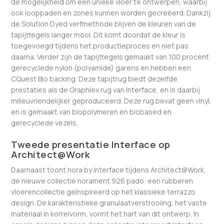
de mogelijkheid om een unieke vloer te ontwerpen, waarbij
ook looppaden en zones kunnen worden gecreëerd. Dankzij
de Solution Dyed verfmethode blijven de kleuren van de
tapijttegels langer mooi. Dit komt doordat de kleur is
toegevoegd tijdens het productieproces en niet pas
daarna. Verder zijn de tapijttegels gemaakt van 100 procent
gerecyclede nylon (polyamide) garens en hebben een
CQuest Bio backing. Deze tapijtrug biedt dezelfde
prestaties als de Graphlex rug van Interface, en is daarbij
milieuvriendelijker geproduceerd. Deze rug bevat geen vinyl,
en is gemaakt van biopolymeren en biobased en
gerecyclede vezels.
Tweede presentatie Interface op
Architect@Work
Daarnaast toont nora by Interface tijdens Architect@Work,
de nieuwe collectie norament 926 pado: een rubberen
vloerencollectie geïnspireerd op het klassieke terrazzo
design. De karakteristieke granulaatverstrooiing, het vaste
materiaal in korrelvorm, vormt het hart van dit ontwerp. In