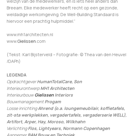
welzijn van de medewerkers, en is iets heel anders dan
Breeam. Elke medewerker heeft recht op een gezonde,
weldadige werkomgeving. De Well-Building Standaard is
hiervoor een prachtig hulpmiddel.”
www.mh1architecten.nl
www.
Gielissen
.com
(Tekst: Karl Bijsterveld – Fotografie: © Thea van den Heuvel
/DAPh)
LEGENDA
Opdrachtgever
HumanTotalCare, Son
Interieurontwerp
MH1 Architecten
Interieurbouw
Gielissen
Interiors
Bouwmanagement
Progam
Losse inrichting
Ahrend (o.a. loungemeubilair, koffietafels,
zit-sta werkplekken, vergadertafels, vergaderserie WELL),
Artifort, Arper, Hay, Moroso, Wilkhahn
Verlichting
Flos, Lightyears, Normann Copenhagen
Aannemer
BAM Bouw en Techniek