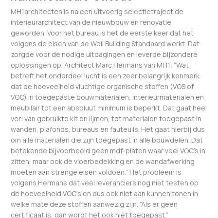
MH1architecten is na een uitvoerig selectietraject de
interieurarchitect van de nieuwbouw en renovatie
geworden. Voor het bureau is het de eerste keer dat het
volgens de eisen van de Well Building Standaard werkt. Dat
zorgde voor de nodige uitdagingen en leverde bijzondere
oplossingen op. Architect Marc Hermans van MH1: “Wat
betreft het onderdeel lucht is een zeer belangrijk kenmerk
dat de hoeveelheid vluchtige organische stoffen (VOS of
VOC) in toegepaste bouwmaterialen, interieurmaterialen en
meubilair tot een absoluut minimum is beperkt. Dat gaat heel
ver: van gebruikte kit en lijmen, tot materialen toegepast in
wanden, plafonds, bureaus en fauteuils. Het gaat hierbij dus
om alle materialen die zijn toegepast in alle bouwdelen. Dat
betekende bijvoorbeeld geen mdf-platen waar veel VOC’s in
zitten, maar ook de vloerbedekking en de wandafwerking
moeten aan strenge eisen voldoen.” Het probleem is
volgens Hermans dat veel leveranciers nog niet testen op
de hoeveelheid VOC’s en dus ook niet aan kunnen tonen in
welke mate deze stoffen aanwezig zijn. “Als er geen
certificaat is, dan wordt het ook niet toegepast.”