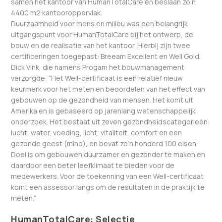
samen het kantoor van HumanTotalCare en beslaan zo’n
4400 m2 kantooroppervlak.
Duurzaamheid voor mens en milieu was een belangrijk
uitgangspunt voor HumanTotalCare bij het ontwerp, de
bouw en de realisatie van het kantoor. Hierbij zijn twee
certificeringen toegepast: Breeam Excellent en Well Gold.
Dick Vink, die namens Progam het bouwmanagement
verzorgde: “Het Well-certificaat is een relatief nieuw
keurmerk voor het meten en beoordelen van het effect van
gebouwen op de gezondheid van mensen. Het komt uit
Amerika en is gebaseerd op jarenlang wetenschappelijk
onderzoek. Het bestaat uit zeven gezondheidscategorieën:
lucht, water, voeding, licht, vitaliteit, comfort en een
gezonde geest (mind), en bevat zo’n honderd 100 eisen.
Doel is om gebouwen duurzamer en gezonder te maken en
daardoor een beter leefklimaat te bieden voor de
medewerkers. Voor de toekenning van een Well-certificaat
komt een assessor langs om de resultaten in de praktijk te
meten.”
HumanTotalCare: Selectie