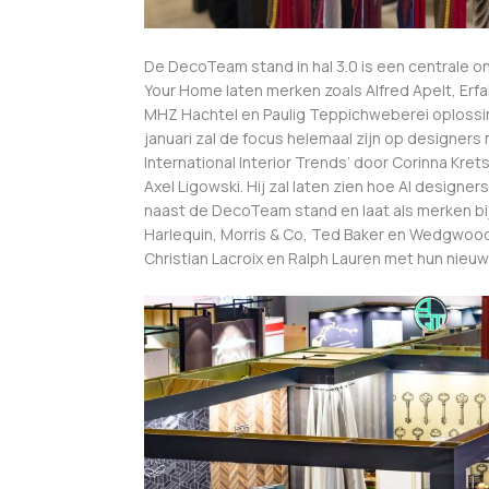
De DecoTeam stand in hal 3.0 is een centrale 
Your Home laten merken zoals Alfred Apelt, Erfal
MHZ Hachtel en Paulig Teppichweberei oplossin
januari zal de focus helemaal zijn op designers
International Interior Trends’ door Corinna Kr
Axel Ligowski. Hij zal laten zien hoe AI design
naast de DecoTeam stand en laat als merken b
Harlequin, Morris & Co, Ted Baker en Wedgwoo
Christian Lacroix en Ralph Lauren met hun nieuw