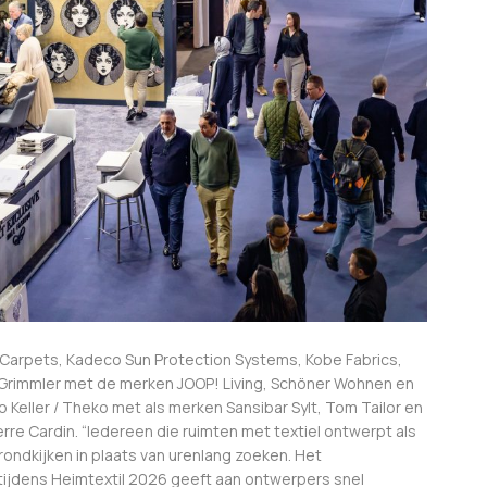
Carpets, Kadeco Sun Protection Systems, Kobe Fabrics,
 Grimmler met de merken JOOP! Living, Schöner Wohnen en
Keller / Theko met als merken Sansibar Sylt, Tom Tailor en
erre Cardin. “Iedereen die ruimten met textiel ontwerpt als
rondkijken in plaats van urenlang zoeken. Het
ijdens Heimtextil 2026 geeft aan ontwerpers snel