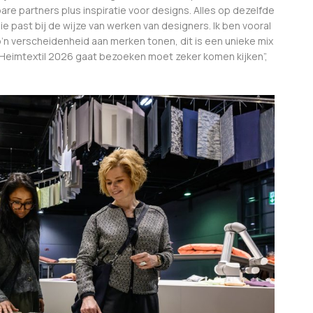
e partners plus inspiratie voor designs. Alles op dezelfde
e past bij de wijze van werken van designers. Ik ben vooral
 verscheidenheid aan merken tonen, dit is een unieke mix
ie Heimtextil 2026 gaat bezoeken moet zeker komen kijken”,