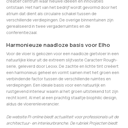
creatief centrum waar nieuwe ideeën en innovaties
ontstaan. Het hart van het bedrijf wordt gevormd door het
atrium dat dient als circulaire schakel tussen de
verschillende verdiepingen. De overige binnentuinen zijn
gerealiseerd in twee vergaderruimtes en de
conferentiezaal.
Harmonieuze naadloze basis voor Elho
Voor de vloer is gekozen voor een naadloze gietvloer in een
natuurlijke kleur uit de extreem slijtvaste Caracterr Rough-
serie, geleverd door Leoxx. De zachte en lichte tint creëert
een harmonieus geheel en vormt samen met het groen een
verbindende factor tussen de verschillende ruimtes en
verdiepingen. Een ideale basis voor een natuurlijk en
rustgevend interieur waarin al het groen uitstekend tot zijn
recht komt. Al met al een prachtig staaltje biophilic design,
aldus de vloerenleverancier.
De website Pi-online biedt actualiteit voor professionals uit de
architectuur- en interieurbranche. De rubriek Projecten biedt