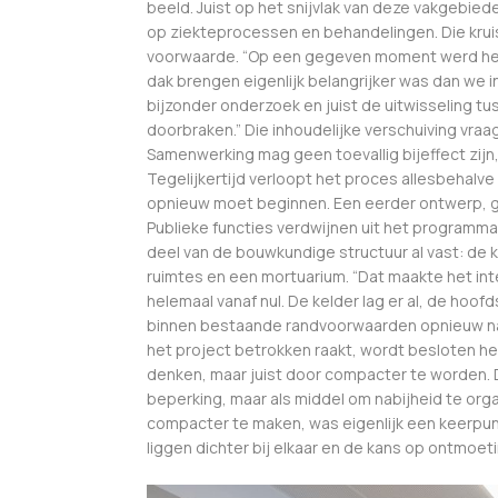
beeld. Juist op het snijvlak van deze vakgebie
op ziekteprocessen en behandelingen. Die krui
voorwaarde. “Op een gegeven moment werd heel
dak brengen eigenlijk belangrijker was dan we in
bijzonder onderzoek en juist de uitwisseling t
doorbraken.” Die inhoudelijke verschuiving vraag
Samenwerking mag geen toevallig bijeffect zij
Tegelijkertijd verloopt het proces allesbehalve 
opnieuw moet beginnen. Een eerder ontwerp, gro
Publieke functies verdwijnen uit het programm
deel van de bouwkundige structuur al vast: de 
ruimtes en een mortuarium. “Dat maakte het inte
helemaal vanaf nul. De kelder lag er al, de hoo
binnen bestaande randvoorwaarden opnieuw nad
het project betrokken raakt, wordt besloten he
denken, maar juist door compacter te worden. D
beperking, maar als middel om nabijheid te or
compacter te maken, was eigenlijk een keerpunt
liggen dichter bij elkaar en de kans op ontmoeti