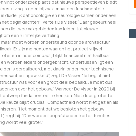
den vindt onderzoek plaats dat nieuwe perspectieven biedt
sbestuiving is geen bijzaak, maar een fundamentele
 duidelijk dat oncologie en neurologie samen onder één
 het begin dachten’’, vertelt De Visser. “Daar gebeurt heel
ussen die twee vakgebieden kan leiden tot nieuwe
t om een ruimtelijke vertaling.
n, maar moet worden ondersteund door de architectuur.
lineair. Er zijn momenten waarop het project vrijwel
ter en minder compact, blijkt financieel niet haalbaar.
a en worden elders ondergebracht. Ondertussen ligt een
kelder is gerealiseerd, met daarin onder meer technische
ressant én ingewikkeld”, zegt De Visser. “Je begint niet
fdstructuur was voor een groot deel bepaald. Je moet dus
enken over het gebouw.” Wanneer De Visser in 2020 bij
t ontwerp fundamenteel te herijken. Niet door groter te
ie keuze blijkt cruciaal. Compactheid wordt niet gezien als
ganiseren. “Het moment dat we besloten het gebouw
”, zegt hij. “Dan worden loopafstanden korter, functies
ng wordt veel groter.”