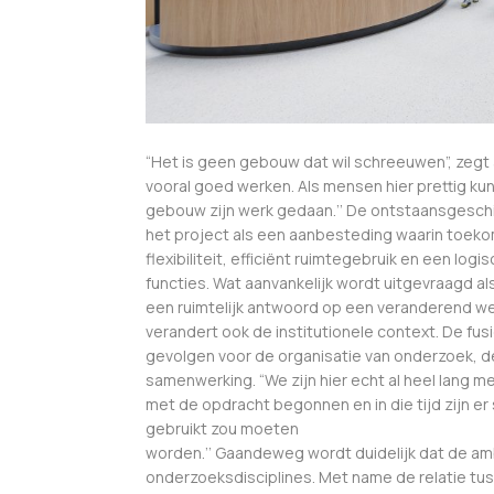
“Het is geen gebouw dat wil schreeuwen”, zegt a
vooral goed werken. Als mensen hier prettig k
gebouw zijn werk gedaan.’’ De ontstaansgeschie
het project als een aanbesteding waarin toeko
flexibiliteit, efficiënt ruimtegebruik en een logi
functies. Wat aanvankelijk wordt uitgevraagd a
een ruimtelijk antwoord op een veranderend we
verandert ook de institutionele context. De f
gevolgen voor de organisatie van onderzoek, de
samenwerking. “We zijn hier echt al heel lang me
met de opdracht begonnen en in die tijd zijn 
gebruikt zou moeten
worden.’’ Gaandeweg wordt duidelijk dat de ambi
onderzoeksdisciplines. Met name de relatie tu