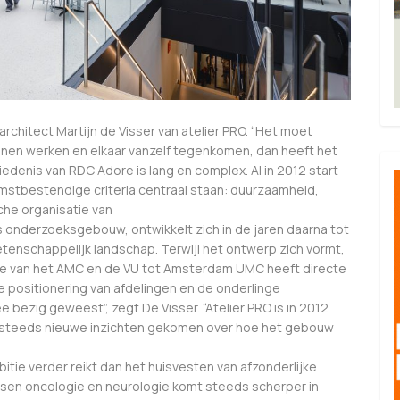
rchitect Martijn de Visser van atelier PRO. “Het moet
unnen werken en elkaar vanzelf tegenkomen, dan heeft het
denis van RDC Adore is lang en complex. Al in 2012 start
mstbestendige criteria centraal staan: duurzaamheid,
sche organisatie van
ls onderzoeksgebouw, ontwikkelt zich in de jaren daarna tot
tenschappelijk landschap. Terwijl het ontwerp zich vormt,
usie van het AMC en de VU tot Amsterdam UMC heeft directe
 positionering van afdelingen en de onderlinge
e bezig geweest”, zegt De Visser. “Atelier PRO is in 2012
er steeds nieuwe inzichten gekomen over hoe het gebouw
tie verder reikt dan het huisvesten van afzonderlijke
ssen oncologie en neurologie komt steeds scherper in