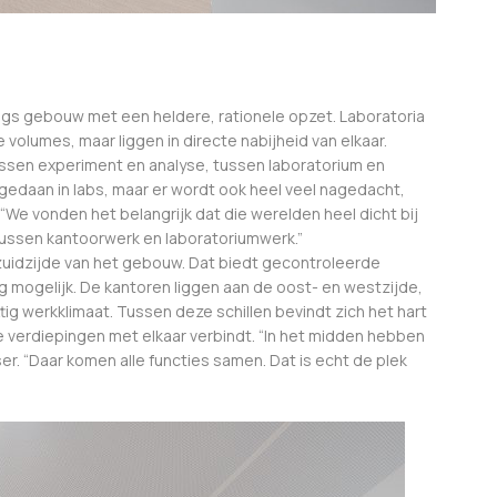
aags gebouw met een heldere, rationele opzet. Laboratoria
e volumes, maar liggen in directe nabijheid van elkaar.
sen experiment en analyse, tussen laboratorium en
k gedaan in labs, maar er wordt ook heel veel nagedacht,
 “We vonden het belangrijk dat die werelden heel dicht bij
 tussen kantoorwerk en laboratoriumwerk.”
 zuidzijde van het gebouw. Dat biedt gecontroleerde
g mogelijk. De kantoren liggen aan de oost- en westzijde,
tig werkklimaat. Tussen deze schillen bevindt zich het hart
e verdiepingen met elkaar verbindt. “In het midden hebben
r. “Daar komen alle functies samen. Dat is echt de plek