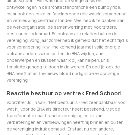
aldus Schoorl. “Het was door de vorige crisis en
ontwikkelingen in de architectenbranche een bumpy ride,
maar ook een leuke en fascinerende reis waarin verandering
en vernieuwing centraal stonden. Veel heb ik te danken aan
de werkorganisatie, de samenwerking met voorzitters,
bestuur en ledenraad. En ook aan alle relaties buiten de
vereniging. Vorig jaar zomer heb ik gemeld dat het echt tijd is
voor verandering. Ik wil me komend jaar met volle energie
ook aan andere zaken buiten de BNA wijden, aan
onderwerpen en klussen waar ik bij kan helpen. Er is
tenslotte genoeg te doen in de wereld. En eerlijk: ook de
BNA heeft af en toe nieuw bloed nodig in deze prachtige
vereniging.”
Reactie bestuur op vertrek Fred Schoorl
Voorzitter Jolijn Valk: “Het bestuur is Fred zeer dankbaar voor
wat hij voor de BNA als directeur heeft betekend. Met de
transformatie naar branchevereniging en tal van
verbeteringen en vernieuwingen heeft hij binnen en buiten
de vereniging indruk gemaakt. Er staat nu een andere,