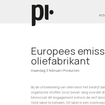
Act
Europees emissi
oliefabrikant
maandag 3 februari
|
Producten
Bij de ontwikkeling van oliën kiest het bedrijf 
organische stoffen (vos) bevat, lang voordat d
Monocoat dit engagement extra in de verf door a
Gold-label te behalen. Dit label is een overkoe