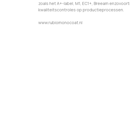
zoals het A+-label, M1, EC1+, Breeam enzovoorts
kwaliteitscontroles op productieprocessen.
www.rubiomonocoat.nl