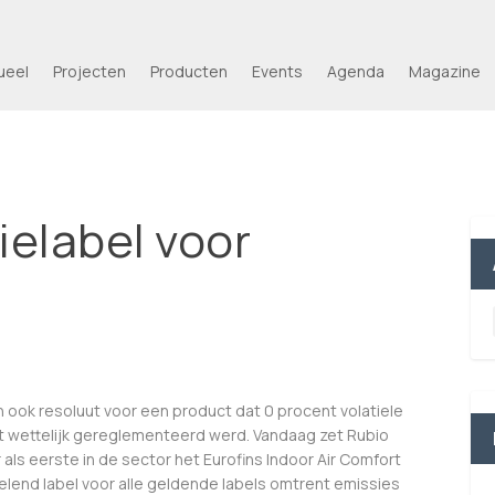
ueel
Projecten
Producten
Events
Agenda
Magazine
elabel voor
dan ook resoluut voor een product dat 0 procent volatiele
it wettelijk gereglementeerd werd. Vandaag zet Rubio
ls eerste in de sector het Eurofins Indoor Air Comfort
pelend label voor alle geldende labels omtrent emissies