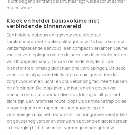
is uitnodigend en transparant, maar ligt wel beschut achter
dijk en water.
Kloek en helder basisvolume met
verbindende binnenwereld
Een heldere opbouw en transparante structuur
karakteriseren het kloeke politiegebouw. De basis kent een
vanzelfsprekende eenvoud: een compact vierkanten volume
van vier verdiepingen dat op de hoek van de publieksentree
wordt opgetild naar vijf en aan de andere zijde, bij de
dienstentree, omlaag duikt naar drie verdiepingen. Uit deze
vorm is een bijpassend vierkanten atrium gesneden dat
zorgt voor licht en lucht, en ook verbinding faciliteert tussen
de afdelingen. De looplijnen zijn kort en een gevoel van
eenheid ontstaat doordat diverse afdelingen altijd in het
zicht zijn. Een informele route loopt via de tribunetrap op de
begane grond en trappen en loopbruggen op de
verdiepingen naar het restaurant. Deze ingrepen versterken
dit gevoel nog verder en stimuleren bovendien dat iedereen
in beweging blijft binnen het verder gezonde gebouw.