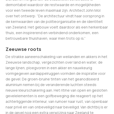
demontabel waardoor de restwaarde en mogelijkheden
voor een tweede leven maximaal zijn. Architect John Mol
over het ontwerp: “De architectuur vindt haar oorsprong in
de kernwaarden van de politieorganisatie en de identiteit
van Zeeland. Het gebouw voelt daardoor als een herkenbaar
thuis, een inspirerend en verbindend onderkomen, een
betrouwbare thuishaven, waar men trots op is.”
Zeeuwse roots
De strakke aaneenschakeling van weilanden en akkers in het
Zeeuwse landschap, vergezichten over land en water, de
lange lijnen, ploegvoren in een akker en nauwkeurig
vormgegeven aardappelruggen vormden de inspiratie voor
de gevel. De groen-bruine tinten van het geanodiseerd
aluminium nemen bij de veranderende luchten steeds
nieuwe kleurschakering aan. Het ritme van open en gesloten
gevelelementen is een golfbeweging die reageert op het
achterliggende interieur, van rumoer naar rust, van openbaar
naar privé en van onbeveiligd naar beveiligd. Van dichtbij is er
in de gevel nog een extra verwijzing naar Zeeland te