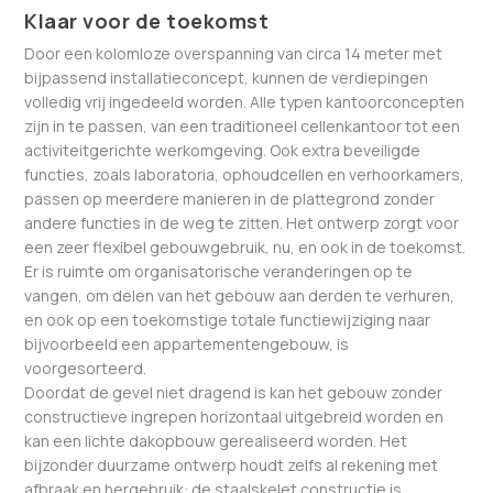
Klaar voor de toekomst
Door een kolomloze overspanning van circa 14 meter met
bijpassend installatieconcept, kunnen de verdiepingen
volledig vrij ingedeeld worden. Alle typen kantoorconcepten
zijn in te passen, van een traditioneel cellenkantoor tot een
activiteitgerichte werkomgeving. Ook extra beveiligde
functies, zoals laboratoria, ophoudcellen en verhoorkamers,
passen op meerdere manieren in de plattegrond zonder
andere functies in de weg te zitten. Het ontwerp zorgt voor
een zeer flexibel gebouwgebruik, nu, en ook in de toekomst.
Er is ruimte om organisatorische veranderingen op te
vangen, om delen van het gebouw aan derden te verhuren,
en ook op een toekomstige totale functiewijziging naar
bijvoorbeeld een appartementengebouw, is
voorgesorteerd.
Doordat de gevel niet dragend is kan het gebouw zonder
constructieve ingrepen horizontaal uitgebreid worden en
kan een lichte dakopbouw gerealiseerd worden. Het
bijzonder duurzame ontwerp houdt zelfs al rekening met
afbraak en hergebruik: de staalskelet constructie is