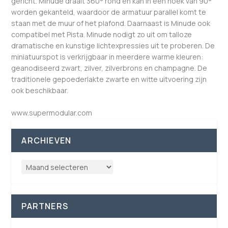
gericht. Minude draait 360° rond en kan in een hoek van 90°
worden gekanteld, waardoor de armatuur parallel komt te
staan met de muur of het plafond. Daarnaast is Minude ook
compatibel met Pista. Minude nodigt zo uit om talloze
dramatische en kunstige lichtexpressies uit te proberen. De
miniatuurspot is verkrijgbaar in meerdere warme kleuren:
geanodiseerd zwart, zilver, zilverbrons en champagne. De
traditionele gepoederlakte zwarte en witte uitvoering zijn
ook beschikbaar.
www.supermodular.com
ARCHIEVEN
PARTNERS