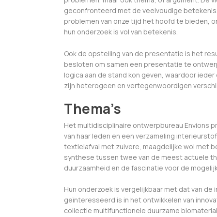
geconfronteerd met de veelvoudige betekenisse
problemen van onze tijd het hoofd te bieden, o
hun onderzoek is vol van betekenis.
Ook de opstelling van de presentatie is het r
besloten om samen een presentatie te ontwer
logica aan de stand kon geven, waardoor ieder 
zijn heterogeen en vertegenwoordigen verschil
Thema’s
Het multidisciplinaire ontwerpbureau Envions p
van haar leden en een verzameling interieurst
textielafval met zuivere, maagdelijke wol met 
synthese tussen twee van de meest actuele th
duurzaamheid en de fascinatie voor de mogelijk
Hun onderzoek is vergelijkbaar met dat van d
geïnteresseerd is in het ontwikkelen van innov
collectie multifunctionele duurzame biomateriale