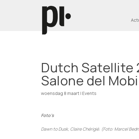
Act
Dutch Satellite
Salone del Mobi
woensdag 8 maart
|
Events
Foto’s
Dawn to Dusk, Claire Chérigié. (Foto: Marcel Bed