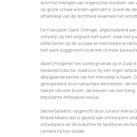
door het mengen van organische residuen van 
op grote schaal worden gebruikt in zowel de de
afhankelijk van de dichtheid waarmee het word
De Française Claire Chérigié, afgestudeerd aan
ontwerp op het snijpunt met kunst, waar het p
reflecteren op de sociale en menselijke ervaring
Het werk suggereert onze min of meer bewuste 
Albert Potgieter ten slotte groeide op in Zuid-Af
meubelproductie, waarvoor hij een eigen ambach
diepgaande kennis van het menselijk lichaam. Zi
geïnspireerd door natuurlijke elementen: de r
takken van een boom, de kleuren van een berg, e
imposante Afrikaanse natuur.
SaloneSatellite, opgericht door curator Marva Gr
Mobile.Milano dat is gewijd aan ontwerpers onde
ontwerpers en de industrie te faciliteren en te
carrière na hun studie.