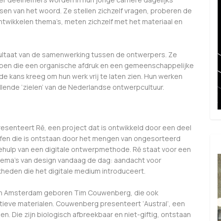
n van het woord. Ze stellen zichzelf vragen, proberen de
ntwikkelen thema’s, meten zichzelf met het materiaal en
esultaat van de samenwerking tussen de ontwerpers. Ze
pen die een organische afdruk en een gemeenschappelijke
de kans kreeg om hun werk vrij te laten zien. Hun werken
lende ‘zielen’ van de Nederlandse ontwerpcultuur.
resenteert Rē, een project dat is ontwikkeld door een deel
offen die is ontstaan door het mengen van ongesorteerd
behulp van een digitale ontwerpmethode. Rē staat voor een
ema’s van design vandaag de dag: aandacht voor
heden die het digitale medium introduceert.
e in Amsterdam geboren Tim Couwenberg, die ook
atieve materialen. Couwenberg presenteert ‘Austral’, een
n. Die zijn biologisch afbreekbaar en niet-giftig, ontstaan