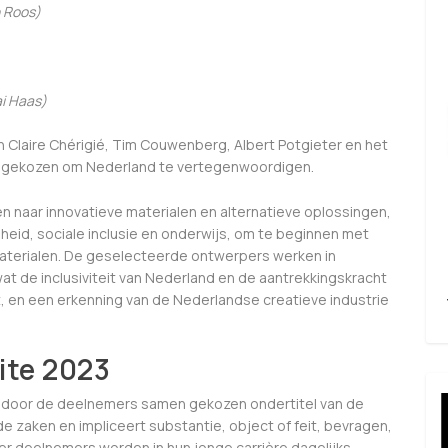
n Roos)
ai Haas)
n Claire Chérigié, Tim Couwenberg, Albert Potgieter en het
ry gekozen om Nederland te vertegenwoordigen.
 naar innovatieve materialen en alternatieve oplossingen,
eid, sociale inclusie en onderwijs, om te beginnen met
materialen. De geselecteerde ontwerpers werken in
wat de inclusiviteit van Nederland en de aantrekkingskracht
 en een erkenning van de Nederlandse creatieve industrie
ite 2023
de door de deelnemers samen gekozen ondertitel van de
nde zaken en impliceert substantie, object of feit, bevragen,
er deelnemers worden in hun jonge carrière dagelijks