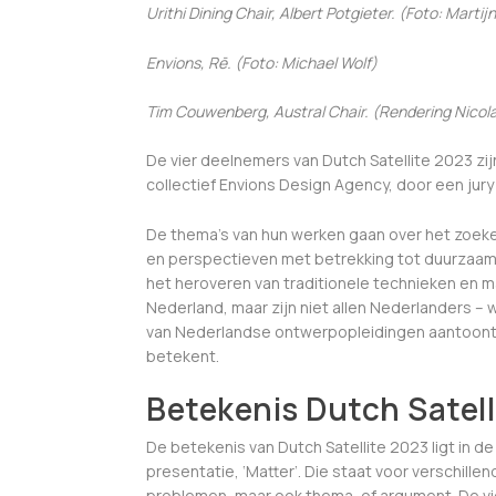
Urithi Dining Chair, Albert Potgieter. (Foto: Martij
Envions, Rē. (Foto: Michael Wolf)
Tim Couwenberg, Austral Chair. (Rendering Nicol
De vier deelnemers van Dutch Satellite 2023 zij
collectief Envions Design Agency, door een ju
De thema’s van hun werken gaan over het zoeken
en perspectieven met betrekking tot duurzaamh
het heroveren van traditionele technieken en 
Nederland, maar zijn niet allen Nederlanders – 
van Nederlandse ontwerpopleidingen aantoont,
betekent.
Betekenis Dutch Satell
De betekenis van Dutch Satellite 2023 ligt in 
presentatie, ‘Matter’. Die staat voor verschille
problemen, maar ook thema, of argument. De vi