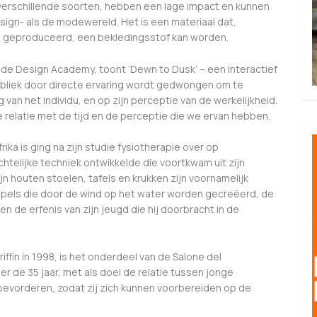
verschillende soorten, hebben een lage impact en kunnen
sign- als de modewereld. Het is een materiaal dat,
t geproduceerd, een bekledingsstof kan worden.
 de Design Academy, toont ‘Dewn to Dusk’ – een interactief
ubliek door directe ervaring wordt gedwongen om te
 van het individu, en op zijn perceptie van de werkelijkheid.
relatie met de tijd en de perceptie die we ervan hebben.
rika is ging na zijn studie fysiotherapie over op
telijke techniek ontwikkelde die voortkwam uit zijn
jn houten stoelen, tafels en krukken zijn voornamelijk
impels die door de wind op het water worden gecreëerd, de
n de erfenis van zijn jeugd die hij doorbracht in de
iffin in 1998, is het onderdeel van de Salone del
r de 35 jaar, met als doel de relatie tussen jonge
 bevorderen, zodat zij zich kunnen voorbereiden op de