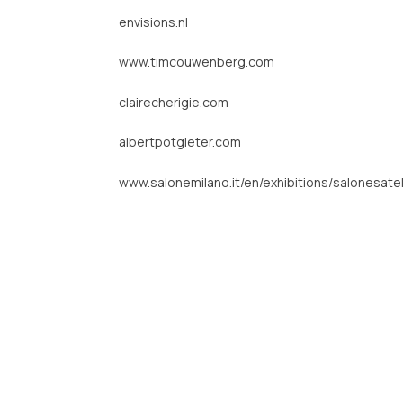
envisions.nl
www.timcouwenberg.com
clairecherigie.com
albertpotgieter.com
www.salonemilano.it/en/exhibitions/salonesatel