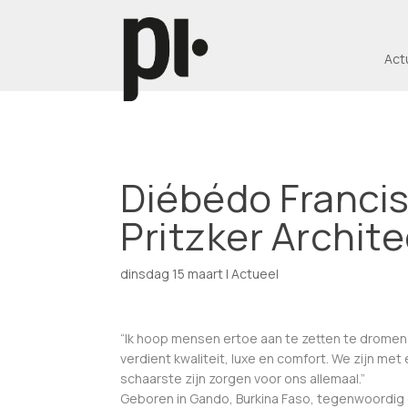
Act
Diébédo Francis
Pritzker Archit
dinsdag 15 maart
|
Actueel
“Ik hoop mensen ertoe aan te zetten te dromen e
verdient kwaliteit, luxe en comfort. We zijn me
schaarste zijn zorgen voor ons allemaal.”
Geboren in Gando, Burkina Faso, tegenwoordig ge