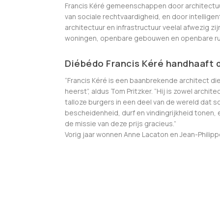
Francis Kéré gemeenschappen door architectuur
van sociale rechtvaardigheid, en door intelligent
architectuur en infrastructuur veelal afwezig zi
woningen, openbare gebouwen en openbare ru
Diébédo Francis Kéré handhaaft 
“Francis Kéré is een baanbrekende architect di
heerst”, aldus Tom Pritzker. “Hij is zowel archit
talloze burgers in een deel van de wereld dat
bescheidenheid, durf en vindingrijkheid tonen, e
de missie van deze prijs gracieus.”
Vorig jaar wonnen Anne Lacaton en Jean-Philippe