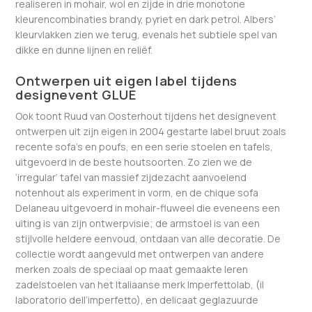
realiseren in mohair, wol en zijde in drie monotone
kleurencombinaties brandy, pyriet en dark petrol. Albers’
kleurvlakken zien we terug, evenals het subtiele spel van
dikke en dunne lijnen en reliëf.
Ontwerpen uit eigen label tijdens
designevent GLUE
Ook toont Ruud van Oosterhout tijdens het designevent
ontwerpen uit zijn eigen in 2004 gestarte label bruut zoals
recente sofa’s en poufs, en een serie stoelen en tafels,
uitgevoerd in de beste houtsoorten. Zo zien we de
‘irregular’ tafel van massief zijdezacht aanvoelend
notenhout als experiment in vorm, en de chique sofa
Delaneau uitgevoerd in mohair-fluweel die eveneens een
uiting is van zijn ontwerpvisie; de armstoel is van een
stijlvolle heldere eenvoud, ontdaan van alle decoratie. De
collectie wordt aangevuld met ontwerpen van andere
merken zoals de speciaal op maat gemaakte leren
zadelstoelen van het Italiaanse merk Imperfettolab, (il
laboratorio dell’imperfetto), en delicaat geglazuurde