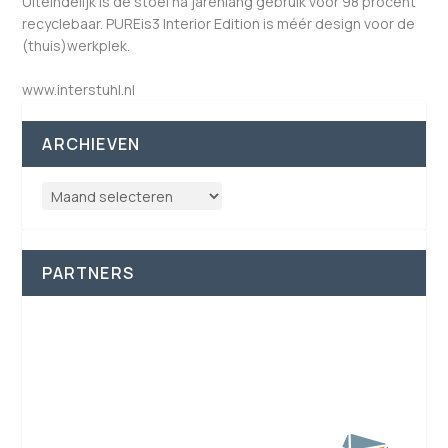
Uiteindelijk is de stoel na jarenlang gebruik voor 98 procent
recyclebaar. PUREis3 Interior Edition is méér design voor de
(thuis)werkplek.
www.interstuhl.nl
ARCHIEVEN
PARTNERS