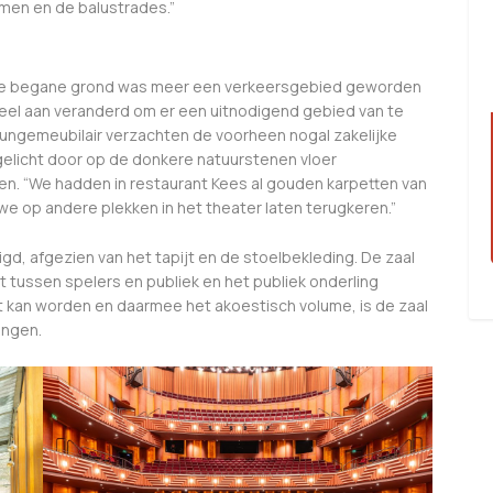
mmen en de balustrades.”
“De begane grond was meer een verkeersgebied geworden
veel aan veranderd om er een uitnodigend gebied van te
oungemeubilair verzachten de voorheen nogal zakelijke
pgelicht door op de donkere natuurstenen vloer
en. “We hadden in restaurant Kees al gouden karpetten van
e op andere plekken in het theater laten terugkeren.”
igd, afgezien van het tapijt en de stoelbekleding. De zaal
 tussen spelers en publiek en het publiek onderling
t kan worden en daarmee het akoestisch volume, is de zaal
ingen.