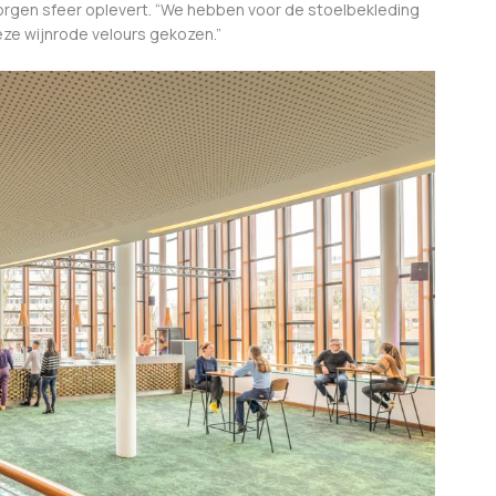
eborgen sfeer oplevert. “We hebben voor de stoelbekleding
deze wijnrode velours gekozen.”