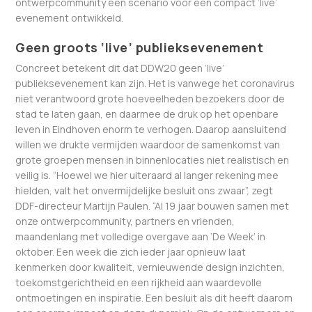
ontwerpcommunity een scenario voor een compact ‘live’
evenement ontwikkeld.
Geen groots ‘live’ publieksevenement
Concreet betekent dit dat DDW20 geen ‘live’
publieksevenement kan zijn. Het is vanwege het coronavirus
niet verantwoord grote hoeveelheden bezoekers door de
stad te laten gaan, en daarmee de druk op het openbare
leven in Eindhoven enorm te verhogen. Daarop aansluitend
willen we drukte vermijden waardoor de samenkomst van
grote groepen mensen in binnenlocaties niet realistisch en
veilig is. “Hoewel we hier uiteraard al langer rekening mee
hielden, valt het onvermijdelijke besluit ons zwaar”, zegt
DDF-directeur Martijn Paulen. “Al 19 jaar bouwen samen met
onze ontwerpcommunity, partners en vrienden,
maandenlang met volledige overgave aan ‘De Week’ in
oktober. Een week die zich ieder jaar opnieuw laat
kenmerken door kwaliteit, vernieuwende design inzichten,
toekomstgerichtheid en een rijkheid aan waardevolle
ontmoetingen en inspiratie. Een besluit als dit heeft daarom