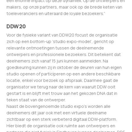
een enorme impact op deze dynamiek. Op de ontwerpers en
makers, op onze partners, maar ook op de brede keten van
toeleveranciers en uiteraard de loyale bezoekers.”
DDW20
Voor de fysieke variant van DDW20 focust de organisatie
zich op een bottom-up ‘studio expo-model’, gericht op
relevante ontmoetingen tussen de deelnemende
ontwerpers en professionele bezoekers. Dit betekent dat
deelnemers zich vanaf 15 juni kunnen aanmelden. Na
goedkeuring kunnen zij in oktober de deuren van hun eigen
studio openen of participeren op een andere beschikbare
locatie, enkel voor bezoek op afspraak. Daarmee gaat de
organisator we terug naar de kern van waaruit DDW ooit
gestart is en blijft met trouw aan het gekozen DNA dat in
teken staat van de ontwerper.
Naast de bovengenoemde studio expo’s worden alle
deelnemers dit jaar ook met een virtuele deelname
zichtbaar op een sterk verbeterd digitaal DDW-platform.
Hier biedt de organisatie ook ruimte aan ontwerpers en