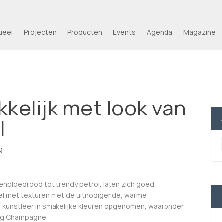
ueel
Projecten
Producten
Events
Agenda
Magazine
kkelijk met look van
l
g
senbloedrood tot trendy petrol, laten zich goed
pel met texturen met de uitnodigende, warme
glad kunstleer in smakelijke kleuren opgenomen, waaronder
urig Champagne.