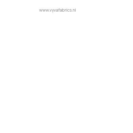
www.vyvafabrics.nl