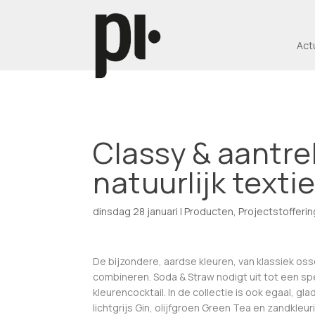
Act
Classy & aantre
natuurlijk textie
dinsdag 28 januari
|
Producten
,
Projectstofferin
De bijzondere, aardse kleuren, van klassiek os
combineren. Soda & Straw nodigt uit tot een s
kleurencocktail. In de collectie is ook egaal, 
lichtgrijs Gin, olijfgroen Green Tea en zandkle