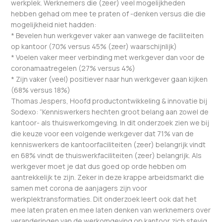
werkplek. Werknemers die (zeer) veel mogelijkheden
hebben gehad om mee te praten of -denken versus die die
mogelijkheid niet hadden:
* Bevelen hun werkgever vaker aan vanwege de faciliteiten
op kantoor (70% versus 45% (zeer) waarschijnlijk)
* Voelen vaker meer verbinding met werkgever dan voor de
coronamaatregelen (27% versus 4%)
* Zijn vaker (veel) positiever naar hun werkgever gaan kijken
(68% versus 18%)
Thomas Jespers, Hoofd productontwikkeling & innovatie bij
Sodexo: “Kenniswerkers hechten groot belang aan zowel de
kantoor- als thuiswerkomgeving. In dit onderzoek zien we bij
die keuze voor een volgende werkgever dat 71% van de
kenniswerkers de kantoorfaciliteiten (zeer) belangrijk vindt
en 68% vindt de thuiswerkfaciliteiten (zeer) belangrijk. Als
werkgever moet je dat dus goed op orde hebben om
aantrekkelijk te zijn. Zeker in deze krappe arbeidsmarkt die
samen met corona de aanjagers zijn voor
werkplektransformaties. Dit onderzoek leert ook dat het
mee laten praten en mee laten denken van werknemers over
veranderingen van de werkomgeving op kantoor zich stevig