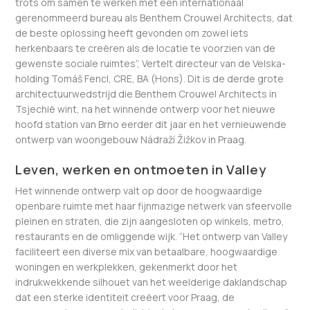
trots om samen te werken met een internationaal
gerenommeerd bureau als Benthem Crouwel Architects, dat
de beste oplossing heeft gevonden om zowel iets
herkenbaars te creëren als de locatie te voorzien van de
gewenste sociale ruimtes”, Vertelt directeur van de Velska-
holding Tomáš Fencl, CRE, BA (Hons). Dit is de derde grote
architectuurwedstrijd die Benthem Crouwel Architects in
Tsjechië wint, na het winnende ontwerp voor het nieuwe
hoofd station van Brno eerder dit jaar en het vernieuwende
ontwerp van woongebouw Nádraží Žižkov in Praag.
Leven, werken en ontmoeten in Valley
Het winnende ontwerp valt op door de hoogwaardige
openbare ruimte met haar fijnmazige netwerk van sfeervolle
pleinen en straten, die zijn aangesloten op winkels, metro,
restaurants en de omliggende wijk. “Het ontwerp van Valley
faciliteert een diverse mix van betaalbare, hoogwaardige
woningen en werkplekken, gekenmerkt door het
indrukwekkende silhouet van het weelderige daklandschap
dat een sterke identiteit creëert voor Praag, de