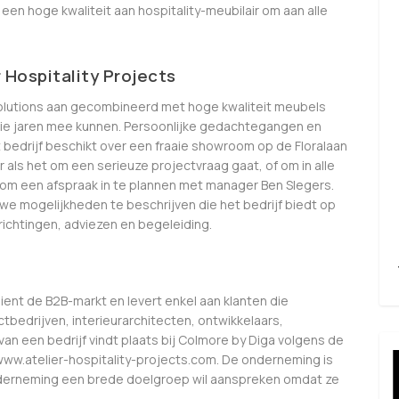
en hoge kwaliteit aan hospitality-meubilair om aan alle
 Hospitality Projects
 solutions aan gecombineerd met hoge kwaliteit meubels
die jaren mee kunnen. Persoonlijke gedachtegangen en
 bedrijf beschikt over een fraaie showroom op de Floralaan
r als het om een serieuze projectvraag gaat, of om in alle
 om een afspraak in te plannen met manager Ben Slegers.
uwe mogelijkheden te beschrijven die het bedrijf biedt op
ichtingen, adviezen en begeleiding.
ent de B2B-markt en levert enkel aan klanten die
ectbedrijven, interieurarchitecten, ontwikkelaars,
g van een bedrijf vindt plaats bij Colmore by Diga volgens de
ww.atelier-hospitality-projects.com. De onderneming is
nderneming een brede doelgroep wil aanspreken omdat ze