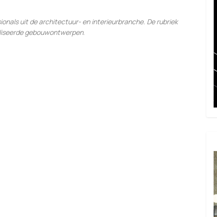
sionals uit de architectuur- en interieurbranche. De rubriek
ealiseerde gebouwontwerpen
.