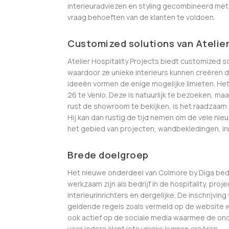
interieuradviezen en styling gecombineerd met e
vraag behoeften van de klanten te voldoen.
Customized solutions van Atelier
Atelier Hospitality Projects biedt customized
waardoor ze unieke interieurs kunnen creëren 
ideeën vormen de enige mogelijke limieten. Het
26 te Venlo. Deze is natuurlijk te bezoeken, maa
rust de showroom te bekijken, is het raadzaam
Hij kan dan rustig de tijd nemen om de vele nie
het gebied van projecten, wandbekledingen, inr
Brede doelgroep
Het nieuwe onderdeel van Colmore by Diga bedi
werkzaam zijn als bedrijf in de hospitality, proj
interieurinrichters en dergelijke. De inschrijvin
geldende regels zoals vermeld op de website w
ook actief op de sociale media waarmee de o
voor iedere klant iets unieks kunnen creëren.