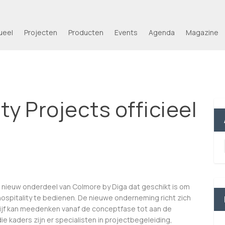
ueel
Projecten
Producten
Events
Agenda
Magazine
ity Projects officieel
 nieuw onderdeel van Colmore by Diga dat geschikt is om
hospitality te bedienen. De nieuwe onderneming richt zich
rijf kan meedenken vanaf de conceptfase tot aan de
die kaders zijn er specialisten in projectbegeleiding,