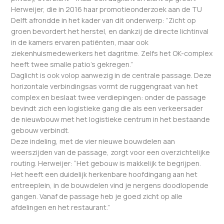
Herweijer, die in 2016 haar promotieonderzoek aan de TU
Delft afrondde in het kader van dit onderwerp: ”Zicht op
groen bevordert het herstel, en dankzij de directe lichtinval
in de kamers ervaren patiënten, maar ook
ziekenhuismedewerkers het dagritme. Zelfs het OK-complex
heeft twee smalle patio’s gekregen.”
Daglicht is ook volop aanwezig in de centrale passage. Deze
horizontale verbindingsas vormt de ruggengraat van het
complex en beslaat twee verdiepingen: onder de passage
bevindt zich een logistieke gang die als een verkeersader
de nieuwbouw met het logistieke centrum in het bestaande
gebouw verbindt.
Deze indeling, met de vier nieuwe bouwdelen aan
weerszijden van de passage, zorgt voor een overzichtelijke
routing. Herweijer: “Het gebouw is makkelijk te begrijpen.
Het heeft een duidelijk herkenbare hoofdingang aan het
entreeplein, in de bouwdelen vind je nergens doodlopende
gangen. Vanaf de passage heb je goed zicht op alle
afdelingen en het restaurant.”