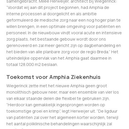
samengebracht. Milee Herweijer, architect bij Wiegerinck:
“Voordat wij aan dit project begonnen, had Amphia de
interne processen al doorgelicht en als ambitie
geformuleerd de medische zorg naar een nog hoger plan te
willen brengen, in een optimale omgeving voor patiënten en
personeel. In de nieuwbouw vindt vooral acute en intensieve
zorg plaats, het bestaande gebouw wordt door ons
gerenoveerd en zal meer gericht zijn op dagbehandeling en
het bieden van alle planbare zorg voor de regio Breda.” Het
uiteindelijke oppervlak van het Amphia gaat daarmee in
totaal 128.000 m2 beslaan.
Toekomst voor Amphia Ziekenhuis
Wiegerinck zette met het nieuwe Amphia geen groot
monolithisch gebouw neer, maar een ensemble van vier los
van elkaar staande delen die flexibel te gebruiken zijn.
“Hierdoor kan gemakkelijk ingesprongen worden op
toekomstige groei en krimp”, legt Herweijer uit. “De ligduur
van patiënten zal over het algemeen korter worden, terwijl
het aantal poliklinische behandelingen waarschijnlijk zal