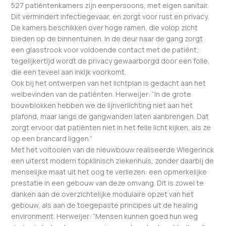
527 patiëntenkamers zijn eenpersoons, met eigen sanitair.
Dit vermindert infectiegevaar, en zorgt voor rust en privacy.
De kamers beschikken over hoge ramen, die volop zicht
bieden op de binnentuinen. In de deur naar de gang zorgt
een glasstrook voor voldoende contact met de patiënt;
tegelijkertijd wordt de privacy gewaarborgd door een folie,
die een teveel aan inkijk voorkomt.
Ook bij het ontwerpen van het lichtplan is gedacht aan het
welbevinden van de patiënten. Herweijer: “In de grote
bouwblokken hebben we de lijnverlichting niet aan het
plafond, maar langs de gangwanden laten aanbrengen. Dat
zorgt ervoor dat patiënten niet in het felle licht kijken, als ze
op een brancard liggen.”
Met het voltooien van de nieuwbouw realiseerde Wiegerinck
een uiterst modern topklinisch ziekenhuis, zonder daarbij de
menselijke maat uit het oog te verliezen: een opmerkelijke
prestatie in een gebouw van deze omvang. Dit is zowel te
danken aan de overzichtelijke modulaire opzet van het
gebouw, als aan de toegepaste principes uit de healing
environment. Herweijer: “Mensen kunnen goed hun weg