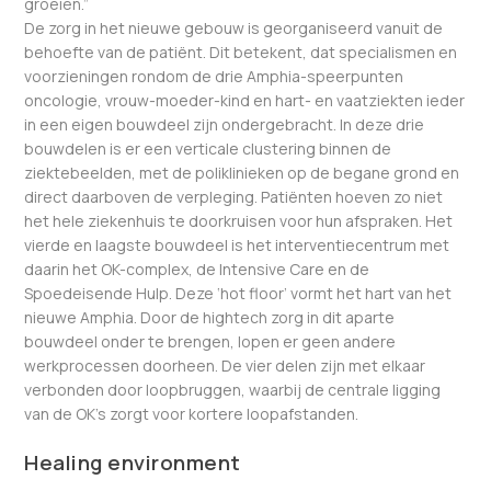
groeien.”
De zorg in het nieuwe gebouw is georganiseerd vanuit de
behoefte van de patiënt. Dit betekent, dat specialismen en
voorzieningen rondom de drie Amphia-speerpunten
oncologie, vrouw-moeder-kind en hart- en vaatziekten ieder
in een eigen bouwdeel zijn ondergebracht. In deze drie
bouwdelen is er een verticale clustering binnen de
ziektebeelden, met de poliklinieken op de begane grond en
direct daarboven de verpleging. Patiënten hoeven zo niet
het hele ziekenhuis te doorkruisen voor hun afspraken. Het
vierde en laagste bouwdeel is het interventiecentrum met
daarin het OK-complex, de Intensive Care en de
Spoedeisende Hulp. Deze ‘hot floor’ vormt het hart van het
nieuwe Amphia. Door de hightech zorg in dit aparte
bouwdeel onder te brengen, lopen er geen andere
werkprocessen doorheen. De vier delen zijn met elkaar
verbonden door loopbruggen, waarbij de centrale ligging
van de OK’s zorgt voor kortere loopafstanden.
Healing environment