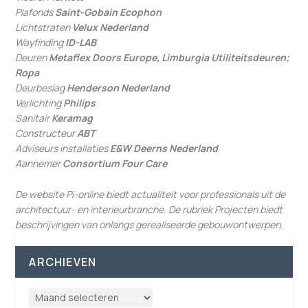
Plafonds
Saint-Gobain Ecophon
Lichtstraten
Velux Nederland
Wayfinding
ID-LAB
Deuren
Metaflex Doors Europe, Limburgia Utiliteitsdeuren;
Ropa
Deurbeslag
Henderson Nederland
Verlichting
Philips
Sanitair
Keramag
Constructeur
ABT
Adviseurs installaties
E&W Deerns Nederland
Aannemer
Consortium Four Care
De website Pi-online biedt actualiteit voor professionals uit de
architectuur- en interieurbranche. De rubriek Projecten biedt
beschrijvingen van onlangs gerealiseerde gebouwontwerpen
.
ARCHIEVEN