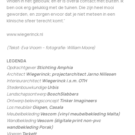
vinden in het gebouw, en er is overal contact met buiten. Ik
ben ook erg gelukkig met de tuinen. Die zijn heel mooi
geworden, en zorgen ervoor dat je niet meteen in een
klinische sfeer terecht komt.”
www.wiegerinck.nl
(Tekst: Eva Vroom – fotografie: William Moore)
LEGENDA
Opdrachtgever
Stichting Amphia
Architect
Wiegerinck; projectarchitect Jarno Nillesen
Interieurarchitect
Wiegerinck i.s.m. OTH
Stedenbouwkundige
Urbis
Landschapsontwerp
BoschSlabbers
Ontwerp belevingsconcept
Tinker Imagineers
Los meubilair
Gispen, Casala
Meubelbekleding
Vescom (vinyl meubelbekleding Malta)
Wandbekleding
Vescom (digitale print non-pvc
wandbekleding Porak)
Vloeren
Tarkett