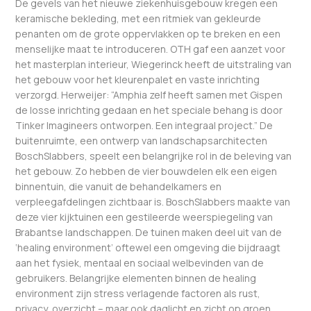
De gevels van het nieuwe ziekenhuisgebouw kregen een
keramische bekleding, met een ritmiek van gekleurde
penanten om de grote oppervlakken op te breken en een
menselijke maat te introduceren. OTH gaf een aanzet voor
het masterplan interieur, Wiegerinck heeft de uitstraling van
het gebouw voor het kleurenpalet en vaste inrichting
verzorgd. Herweijer: “Amphia zelf heeft samen met Gispen
de losse inrichting gedaan en het speciale behang is door
Tinker Imagineers ontworpen. Een integraal project.” De
buitenruimte, een ontwerp van landschapsarchitecten
BoschSlabbers, speelt een belangrijke rol in de beleving van
het gebouw. Zo hebben de vier bouwdelen elk een eigen
binnentuin, die vanuit de behandelkamers en
verpleegafdelingen zichtbaar is. BoschSlabbers maakte van
deze vier kijktuinen een gestileerde weerspiegeling van
Brabantse landschappen. De tuinen maken deel uit van de
‘healing environment’ oftewel een omgeving die bijdraagt
aan het fysiek, mentaal en sociaal welbevinden van de
gebruikers. Belangrijke elementen binnen de healing
environment zijn stress verlagende factoren als rust,
privacy, overzicht – maar ook daglicht en zicht op groen.